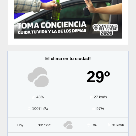
El clima en tu ciudad!
29º
43%
27 km/h
1007 hPa
97%
Hoy
30º / 25º
0%
31 km/h