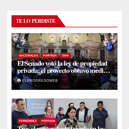
TE LO PERDISTE
NACIONALES
PORTADA
TAPA
El Senado votó la ley de propiedad
privada: el proyecto obtuvo media
sanción
ELPROGRESOWEB
FERNÁNDEZ
PORTADA
Tras el contundente triunfo en las