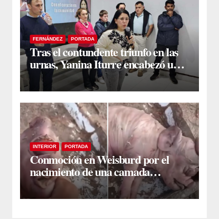
FERNÁNDEZ
PORTADA
Tras el contundente triunfo en las
urnas, Yanina Iturre encabezó un
encuentro con vecinos y dirigentes
en Fernández
INTERIOR
PORTADA
Conmoción en Weisburd por el
nacimiento de una camada
lechones con graves deformaciones