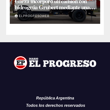
Garza incorporó un camión con
hidrogrúa Grubert mediante una
inversión de $35 millones con fondos
ELPROGRESOWEB
municipales
República Argentina
Todos los derechos reservados