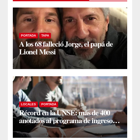
PORTADA
TAPA
A los 68 falleció Jorge, el papá de
Lionel Messi
LOCALES
PORTADA
Récord en la UNSE: más de 400
anotados al programa de ingreso
sin secundario