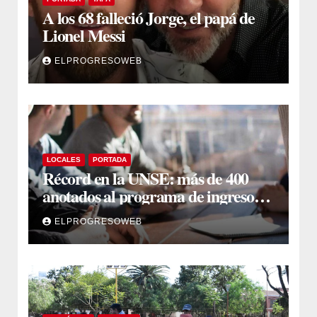
A los 68 falleció Jorge, el papá de
Lionel Messi
ELPROGRESOWEB
LOCALES
PORTADA
Récord en la UNSE: más de 400
anotados al programa de ingreso
sin secundario
ELPROGRESOWEB