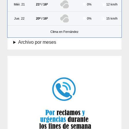
Miér. 21
21º / 16º
0%
12 km/h
Jue. 22
20º / 16º
0%
15 km/h
Clima en Fernández
Archivo por meses