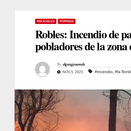
POLICIALES
PORTADA
Robles: Incendio de pa
pobladores de la zona 
By
elprogresoweb
,
#incendio
#la flori
NOV 5, 2025