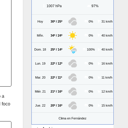
1007 hPa
97%
Hoy
30º / 25º
0%
31 km/h
Mñn.
34º / 24º
0%
40 km/h
Dom. 18
25º / 14º
100%
40 km/h
Lun. 19
22º / 12º
0%
16 km/h
Mar. 20
22º / 11º
0%
11 km/h
Miér. 21
21º / 16º
0%
12 km/h
ó a
 foco
Jue. 22
20º / 16º
0%
15 km/h
Clima en Fernández