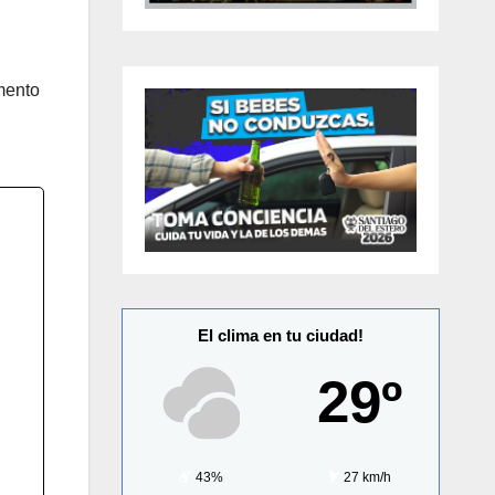
amento
El clima en tu ciudad!
29º
43%
27 km/h