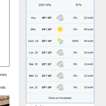
1007 hPa
97%
Hoy
30º / 25º
0%
31 km/h
Mñn.
34º / 24º
0%
40 km/h
Dom. 18
25º / 14º
100%
40 km/h
Lun. 19
22º / 12º
0%
16 km/h
Mar. 20
22º / 11º
0%
11 km/h
ones
Miér. 21
21º / 16º
0%
12 km/h
nte.
Jue. 22
20º / 16º
0%
15 km/h
Clima en Fernández