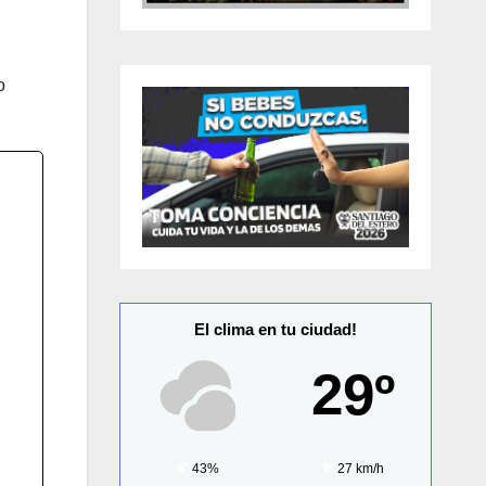
o
El clima en tu ciudad!
29º
43%
27 km/h