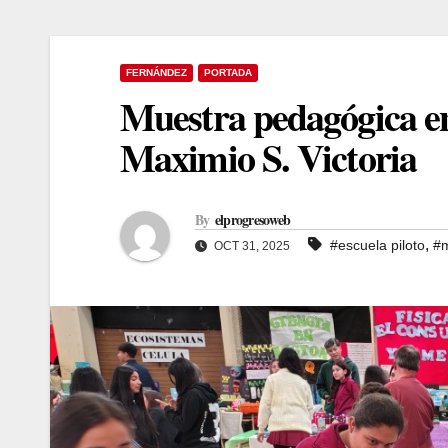
FERNÁNDEZ
PORTADA
Muestra pedagógica en 
Maximio S. Victoria
By
elprogresoweb
,
#escuela piloto
#m
OCT 31, 2025