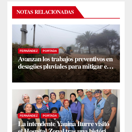
NOTAS RELACIONADAS
FERNÁNDEZ
PORTADA
Avanzan los trabajos preventivos en
desagües pluviales para mitigar el
impacto de la temporada de lluvias
FERNÁNDEZ
PORTADA
La intendente Yanina Iturre visitó
el Hospital Zonal tras una histórica