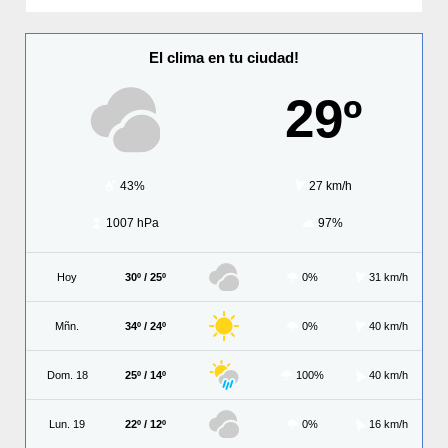
El clima en tu ciudad!
29º
43%
27 km/h
1007 hPa
97%
Hoy
30º / 25º
0%
31 km/h
Mñn.
34º / 24º
0%
40 km/h
Dom. 18
25º / 14º
100%
40 km/h
Lun. 19
22º / 12º
0%
16 km/h