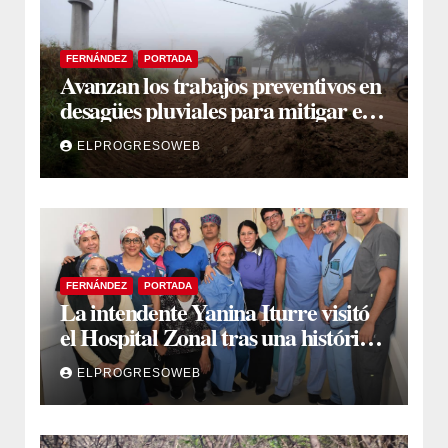
FERNÁNDEZ
PORTADA
Avanzan los trabajos preventivos en
desagües pluviales para mitigar el
impacto de la temporada de lluvias
ELPROGRESOWEB
FERNÁNDEZ
PORTADA
La intendente Yanina Iturre visitó
el Hospital Zonal tras una histórica
jornada de intervenciones
ELPROGRESOWEB
laparoscópicas