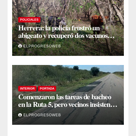
POLICIALES
Herrera: la policía frustró un
abigeato y recuperó dos vacunos
ocultos en una zona montuosa
ELPROGRESOWEB
INTERIOR
PORTADA
Comenzaron las tareas de bacheo
en la Ruta 5, pero vecinos insisten
en un reclamo integral
ELPROGRESOWEB