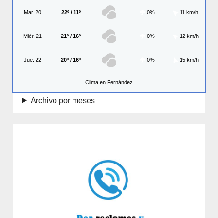
Mar. 20
22º / 11º
0%
11 km/h
Miér. 21
21º / 16º
0%
12 km/h
Jue. 22
20º / 16º
0%
15 km/h
Clima en Fernández
Archivo por meses