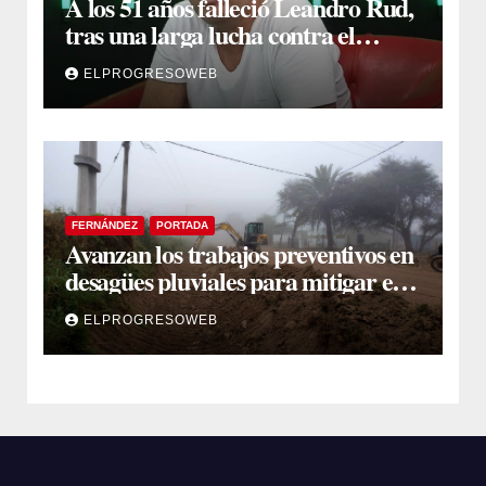
A los 51 años falleció Leandro Rud,
tras una larga lucha contra el
cáncer
ELPROGRESOWEB
FERNÁNDEZ
PORTADA
Avanzan los trabajos preventivos en
desagües pluviales para mitigar el
impacto de la temporada de lluvias
ELPROGRESOWEB