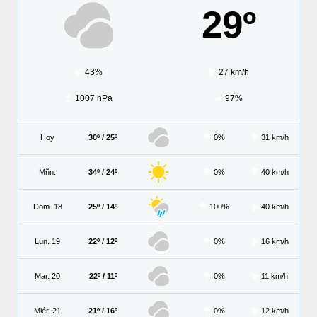
29º
43%
27 km/h
1007 hPa
97%
Hoy
30º / 25º
0%
31 km/h
Mñn.
34º / 24º
0%
40 km/h
Dom. 18
25º / 14º
100%
40 km/h
Lun. 19
22º / 12º
0%
16 km/h
Mar. 20
22º / 11º
0%
11 km/h
Miér. 21
21º / 16º
0%
12 km/h