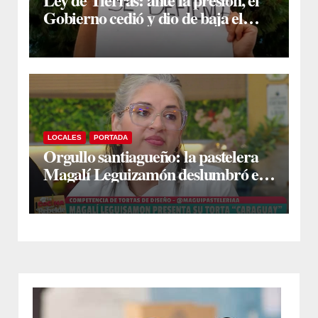
Gobierno cedió y dio de baja el
capítulo de la polémica
LOCALES
PORTADA
Orgullo santiagueño: la pastelera
Magalí Leguizamón deslumbró en
Canal 13 con su torta “Caraguay” y
ganó la competencia