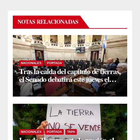
NOTAS RELACIONADAS
NACIONALES
PORTADA
Tras la caída del capítulo de tierras,
el Senado debatirá este jueves el
proyecto sobre propiedad privada
NACIONALES
PORTADA
TAPA
Ley de Tierras: ante la presión, el