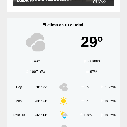
El clima en tu ciudad!
29º
43%
27 km/h
1007 hPa
97%
Hoy
30º / 25º
0%
31 km/h
Mñn.
34º / 24º
0%
40 km/h
Dom. 18
25º / 14º
100%
40 km/h