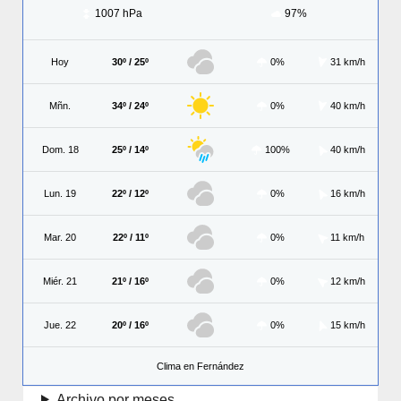
1007 hPa
97%
Hoy
30º / 25º
0%
31 km/h
Mñn.
34º / 24º
0%
40 km/h
Dom. 18
25º / 14º
100%
40 km/h
Lun. 19
22º / 12º
0%
16 km/h
Mar. 20
22º / 11º
0%
11 km/h
Miér. 21
21º / 16º
0%
12 km/h
Jue. 22
20º / 16º
0%
15 km/h
Clima en Fernández
Archivo por meses