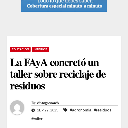
EDUCACIÓN
INTERIOR
La FAyA concretó un
taller sobre reciclaje de
residuos
By
elprogresoweb
,
,
#agronomia
#residuos
SEP 29, 2025
#taller