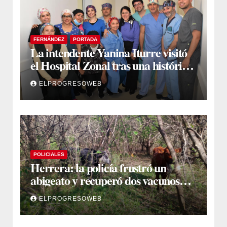
FERNÁNDEZ
PORTADA
La intendente Yanina Iturre visitó
el Hospital Zonal tras una histórica
jornada de intervenciones
ELPROGRESOWEB
laparoscópicas
POLICIALES
Herrera: la policía frustró un
abigeato y recuperó dos vacunos
ocultos en una zona montuosa
ELPROGRESOWEB