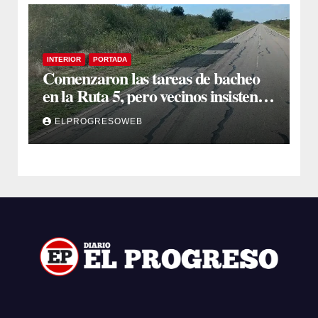
INTERIOR
PORTADA
Comenzaron las tareas de bacheo
en la Ruta 5, pero vecinos insisten
en un reclamo integral
ELPROGRESOWEB