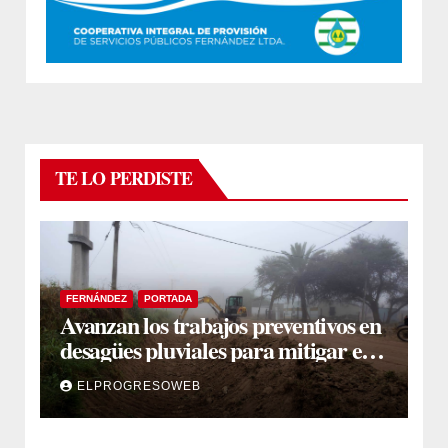
TE LO PERDISTE
FERNÁNDEZ
PORTADA
Avanzan los trabajos preventivos en
desagües pluviales para mitigar el
impacto de la temporada de lluvias
ELPROGRESOWEB