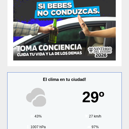
El clima en tu ciudad!
29º
43%
27 km/h
1007 hPa
97%