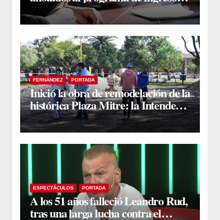
sin secundario
FERNÁNDEZ
PORTADA
Inició la obra de remodelación de la
histórica Plaza Mitre: la Intendente
Yanina Iturre supervisó los
primeros trabajos
ESPECTÁCULOS
PORTADA
A los 51 años falleció Leandro Rud,
tras una larga lucha contra el