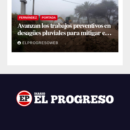
FERNÁNDEZ
PORTADA
Avanzan los trabajos preventivos en
desagües pluviales para mitigar el
impacto de la temporada de lluvias
ELPROGRESOWEB