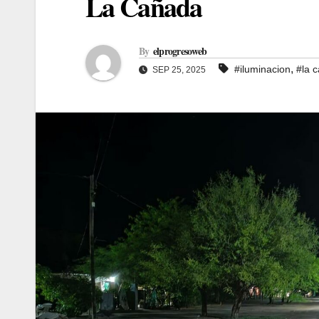
La Cañada
By
elprogresoweb
,
#iluminacion
#la 
SEP 25, 2025