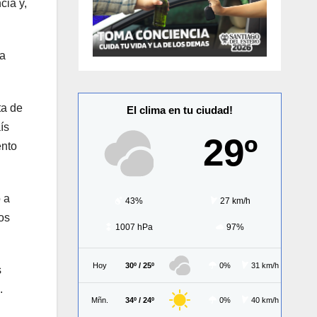
cia y,
da
ta de
El clima en tu ciudad!
ís
29º
ento
 a
43%
27 km/h
os
1007 hPa
97%
Hoy
30º / 25º
0%
31 km/h
s
.
Mñn.
34º / 24º
0%
40 km/h