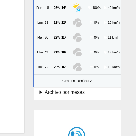
Dom. 18
25º / 14º
100%
40 km/h
Lun. 19
22º / 12º
0%
16 km/h
Mar. 20
22º / 11º
0%
11 km/h
Miér. 21
21º / 16º
0%
12 km/h
Jue. 22
20º / 16º
0%
15 km/h
Clima en Fernández
Archivo por meses