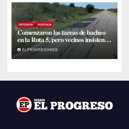
INTERIOR
PORTADA
Comenzaron las tareas de bacheo
en la Ruta 5, pero vecinos insisten
en un reclamo integral
ELPROGRESOWEB