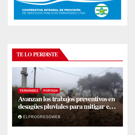
TE LO PERDISTE
FERNÁNDEZ
PORTADA
Avanzan los trabajos preventivos en
desagües pluviales para mitigar el
impacto de la temporada de lluvias
ELPROGRESOWEB