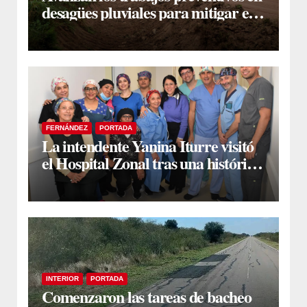
desagües pluviales para mitigar el
impacto de la temporada de lluvias
FERNÁNDEZ
PORTADA
La intendente Yanina Iturre visitó
el Hospital Zonal tras una histórica
jornada de intervenciones
laparoscópicas
INTERIOR
PORTADA
Comenzaron las tareas de bacheo