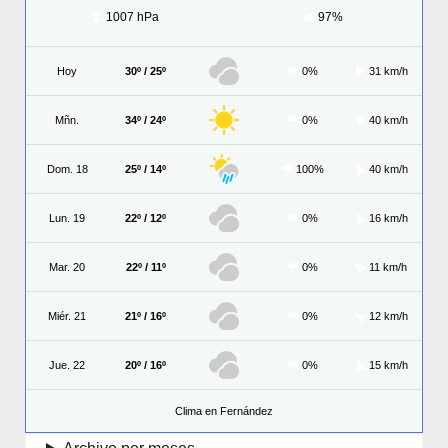
1007 hPa
97%
Hoy
30º / 25º
0%
31 km/h
Mñn.
34º / 24º
0%
40 km/h
Dom. 18
25º / 14º
100%
40 km/h
Lun. 19
22º / 12º
0%
16 km/h
Mar. 20
22º / 11º
0%
11 km/h
Miér. 21
21º / 16º
0%
12 km/h
Jue. 22
20º / 16º
0%
15 km/h
Clima en Fernández