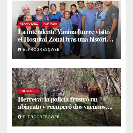
FERNÁNDEZ
PORTADA
La intendente Yanina Iturre visitó
el Hospital Zonal tras una histórica
jornada de intervenciones
ELPROGRESOWEB
laparoscópicas
POLICIALES
Herrera: la policía frustró un
abigeato y recuperó dos vacunos
ocultos en una zona montuosa
ELPROGRESOWEB