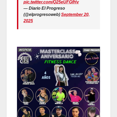
pic.twitter.com/Q25eUFGfHv
— Diario El Progreso
(@elprogresoweb)
September 20,
2025