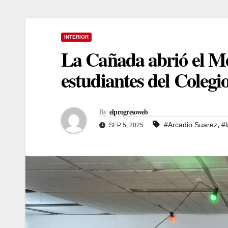
INTERIOR
La Cañada abrió el Me
estudiantes del Colegi
By
elprogresoweb
,
#Arcadio Suarez
#
SEP 5, 2025