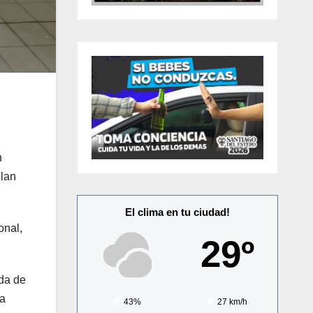
n
llan
El clima en tu ciudad!
onal,
29º
ida de
 a
43%
27 km/h