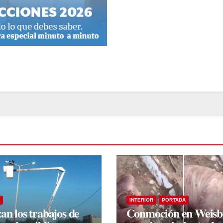
INTERIOR
PORTADA
an los trabajos de
Conmoción en Weis