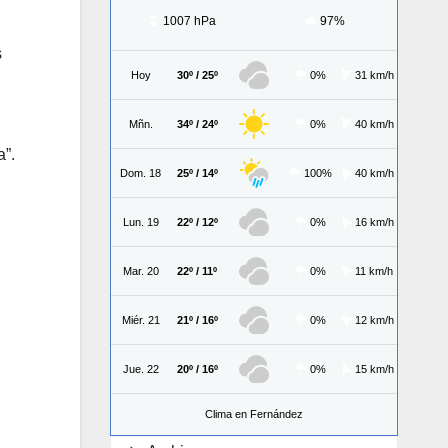
1007 hPa
97%
s
Hoy
30º / 25º
0%
31 km/h
Mñn.
34º / 24º
0%
40 km/h
a”.
Dom. 18
25º / 14º
100%
40 km/h
Lun. 19
22º / 12º
0%
16 km/h
Mar. 20
22º / 11º
0%
11 km/h
Miér. 21
21º / 16º
0%
12 km/h
Jue. 22
20º / 16º
0%
15 km/h
Clima en Fernández