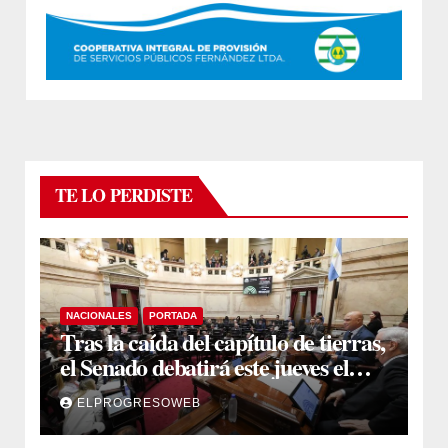
TE LO PERDISTE
NACIONALES
PORTADA
Tras la caída del capítulo de tierras,
el Senado debatirá este jueves el
proyecto sobre propiedad privada
ELPROGRESOWEB