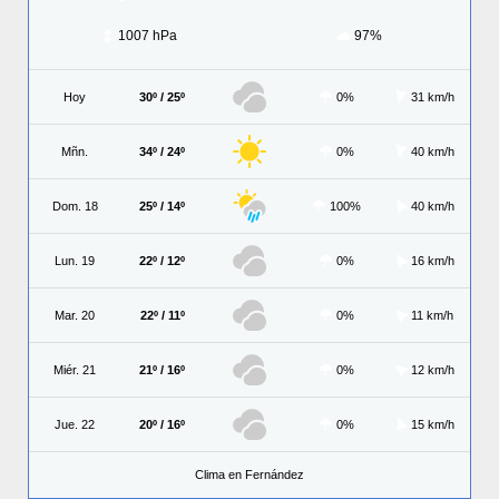
1007 hPa
97%
Hoy
30º / 25º
0%
31 km/h
Mñn.
34º / 24º
0%
40 km/h
Dom. 18
25º / 14º
100%
40 km/h
Lun. 19
22º / 12º
0%
16 km/h
Mar. 20
22º / 11º
0%
11 km/h
Miér. 21
21º / 16º
0%
12 km/h
Jue. 22
20º / 16º
0%
15 km/h
Clima en Fernández