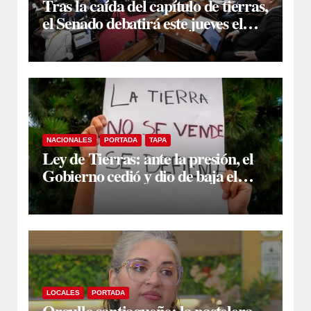
Tras la caída del capítulo de tierras,
el Senado debatirá este jueves el
proyecto sobre propiedad privada
NACIONALES
PORTADA
TAPA
Ley de Tierras: ante la presión, el
Gobierno cedió y dio de baja el
capítulo de la polémica
LOCALES
PORTADA
Orgullo santiagueño: la pastelera