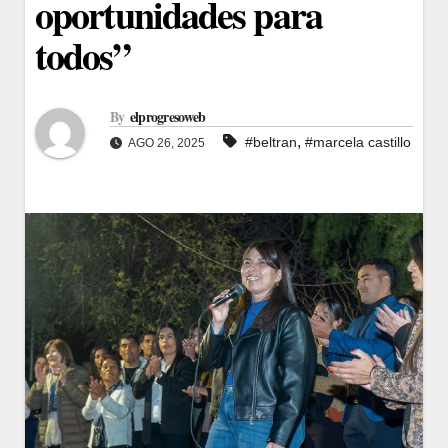
oportunidades para
todos”
By
elprogresoweb
,
#beltran
#marcela castillo
AGO 26, 2025