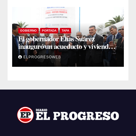
GOBIERNO
PORTADA
TAPA
El gobernador Elías Suárez
inauguró un acueducto y viviendas
sociales en El Simbol y Nueva
ELPROGRESOWEB
Francia