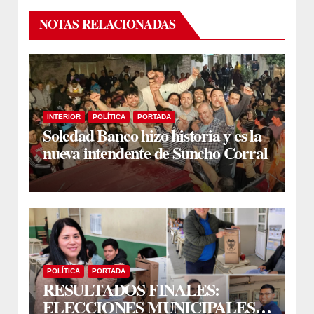
NOTAS RELACIONADAS
INTERIOR
POLÍTICA
PORTADA
Soledad Banco hizo historia y es la
nueva intendente de Suncho Corral
POLÍTICA
PORTADA
RESULTADOS FINALES:
ELECCIONES MUNICIPALES