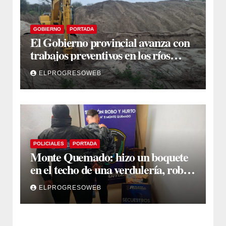
GOBIERNO
PORTADA
El Gobierno provincial avanza con
trabajos preventivos en los ríos
Dulce y Salado y en los Bajos
ELPROGRESOWEB
Submeridionales
POLICIALES
PORTADA
Monte Quemado: hizo un boquete
en el techo de una verdulería, robó
$800.000 y cayó tras ser filmado
ELPROGRESOWEB