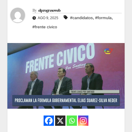
By
elprogresoweb
,
,
#candidatos
#formula
AGO 9, 2025
#frente civico