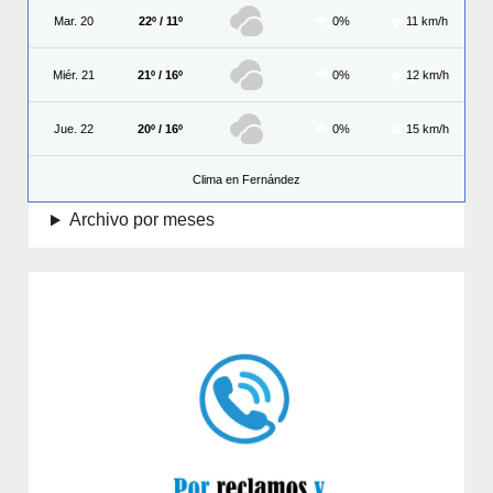
Mar. 20
22º / 11º
0%
11 km/h
Miér. 21
21º / 16º
0%
12 km/h
Jue. 22
20º / 16º
0%
15 km/h
Clima en Fernández
Archivo por meses