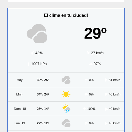
El clima en tu ciudad!
29º
43%
27 km/h
1007 hPa
97%
Hoy
30º / 25º
0%
31 km/h
Mñn.
34º / 24º
0%
40 km/h
Dom. 18
25º / 14º
100%
40 km/h
Lun. 19
22º / 12º
0%
16 km/h