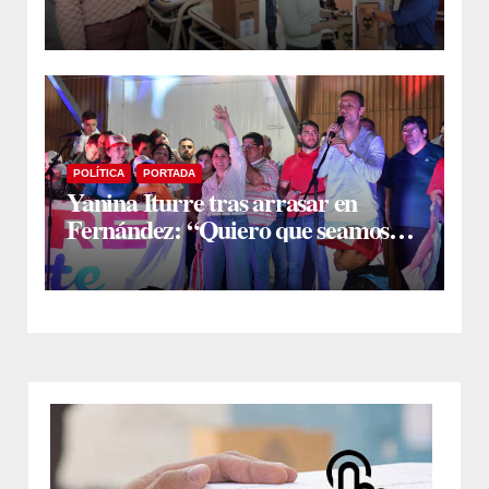
EN FERNÁNDEZ
POLÍTICA
PORTADA
Yanina Iturre tras arrasar en
Fernández: “Quiero que seamos
una gran familia todos los
fernandenses y que estemos
siempre unidos”