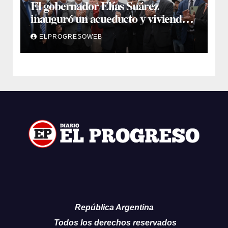
El gobernador Elías Suárez
inauguró un acueducto y viviendas
sociales en El Simbol y Nueva
ELPROGRESOWEB
Francia
República Argentina
Todos los derechos reservados