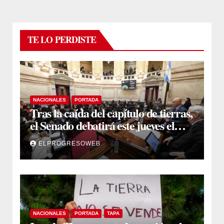
TE LO PERDISTE
NACIONALES
PORTADA
Tras la caída del capítulo de tierras,
el Senado debatirá este jueves el
proyecto sobre propiedad privada
ELPROGRESOWEB
NACIONALES
PORTADA
TAPA