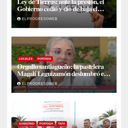
Ley de Tierras: ante la presión, el
Gobierno cedió y dio de baja el
capítulo de la polémica
ELPROGRESOWEB
LOCALES
PORTADA
Orgullo santiagueño: la pastelera
Magalí Leguizamón deslumbró en
Canal 13 con su torta “Caraguay” y
ELPROGRESOWEB
ganó la competencia
GOBIERNO
PORTADA
TAPA