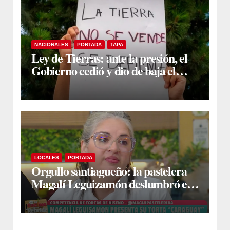
NACIONALES
PORTADA
TAPA
Ley de Tierras: ante la presión, el
Gobierno cedió y dio de baja el
capítulo de la polémica
LOCALES
PORTADA
Orgullo santiagueño: la pastelera
Magalí Leguizamón deslumbró en
Canal 13 con su torta “Caraguay” y
ganó la competencia