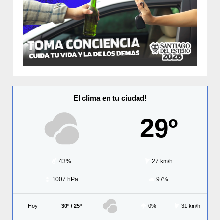
El clima en tu ciudad!
29º
43%
27 km/h
1007 hPa
97%
Hoy
30º / 25º
0%
31 km/h