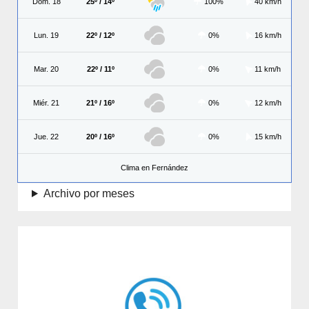
Dom. 18
25º / 14º
100%
40 km/h
Lun. 19
22º / 12º
0%
16 km/h
Mar. 20
22º / 11º
0%
11 km/h
Miér. 21
21º / 16º
0%
12 km/h
Jue. 22
20º / 16º
0%
15 km/h
Clima en Fernández
Archivo por meses