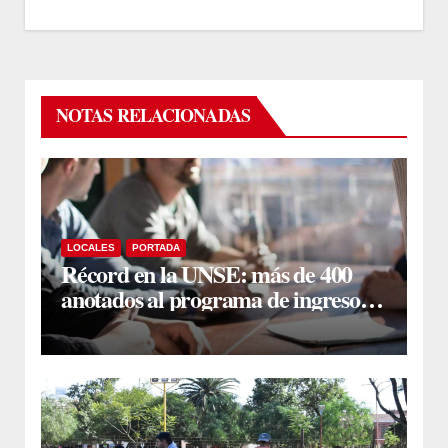
NOTAS RELACIONADAS
LOCALES
PORTADA
Récord en la UNSE: más de 400
anotados al programa de ingreso
sin secundario