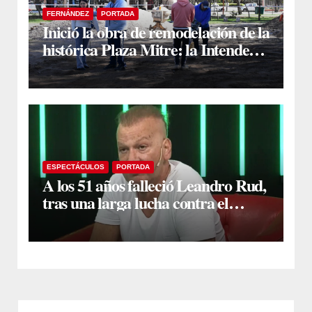
FERNÁNDEZ
PORTADA
Inició la obra de remodelación de la
histórica Plaza Mitre: la Intendente
Yanina Iturre supervisó los
primeros trabajos
ESPECTÁCULOS
PORTADA
A los 51 años falleció Leandro Rud,
tras una larga lucha contra el
cáncer