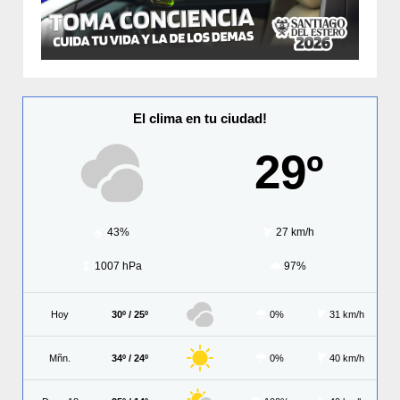
El clima en tu ciudad!
29º
43%
27 km/h
1007 hPa
97%
Hoy
30º / 25º
0%
31 km/h
Mñn.
34º / 24º
0%
40 km/h