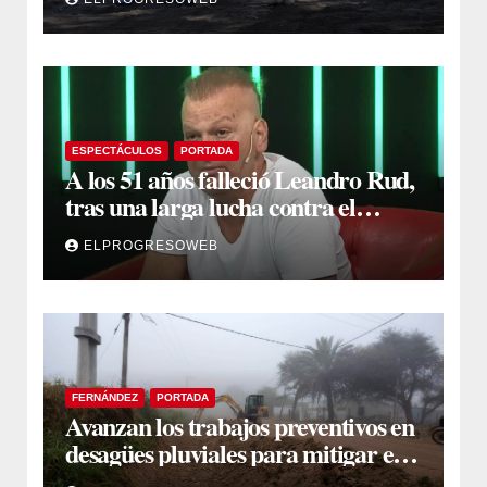
primeros trabajos
ESPECTÁCULOS
PORTADA
A los 51 años falleció Leandro Rud,
tras una larga lucha contra el
cáncer
ELPROGRESOWEB
FERNÁNDEZ
PORTADA
Avanzan los trabajos preventivos en
desagües pluviales para mitigar el
impacto de la temporada de lluvias