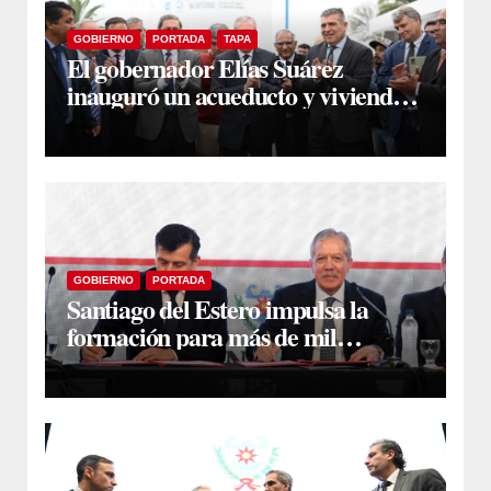
GOBIERNO
PORTADA
TAPA
El gobernador Elías Suárez
inauguró un acueducto y viviendas
sociales en El Simbol y Nueva
Francia
GOBIERNO
PORTADA
Santiago del Estero impulsa la
formación para más de mil
docentes que aspiran a cargos
jerárquicos