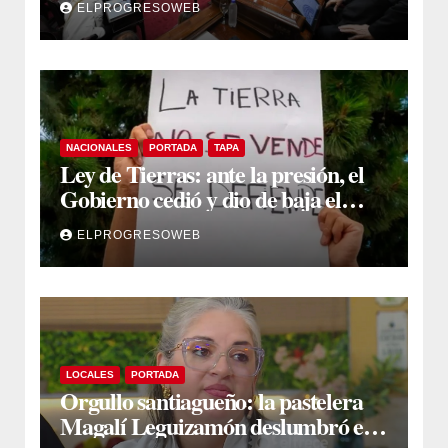
ELPROGRESOWEB
NACIONALES
PORTADA
TAPA
Ley de Tierras: ante la presión, el
Gobierno cedió y dio de baja el
capítulo de la polémica
ELPROGRESOWEB
LOCALES
PORTADA
Orgullo santiagueño: la pastelera
Magalí Leguizamón deslumbró en