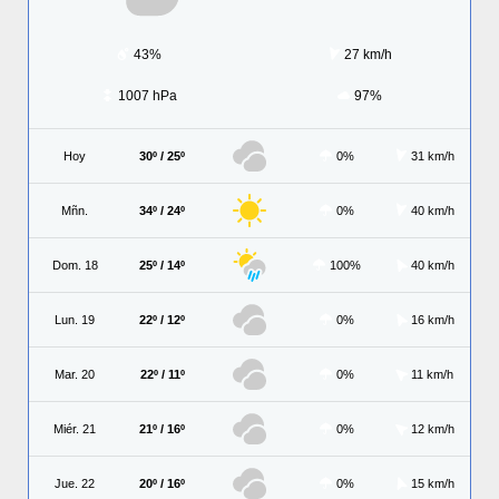
43%
27 km/h
1007 hPa
97%
Hoy
30º / 25º
0%
31 km/h
Mñn.
34º / 24º
0%
40 km/h
Dom. 18
25º / 14º
100%
40 km/h
Lun. 19
22º / 12º
0%
16 km/h
Mar. 20
22º / 11º
0%
11 km/h
Miér. 21
21º / 16º
0%
12 km/h
Jue. 22
20º / 16º
0%
15 km/h