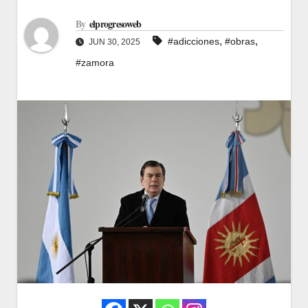
By
elprogresoweb
,
,
#adicciones
#obras
JUN 30, 2025
#zamora