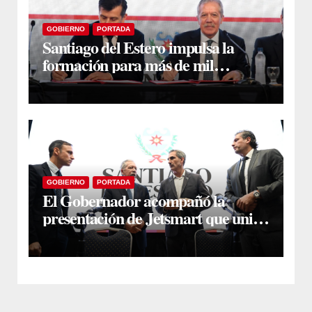
GOBIERNO
PORTADA
Santiago del Estero impulsa la
formación para más de mil
docentes que aspiran a cargos
jerárquicos
GOBIERNO
PORTADA
El Gobernador acompañó la
presentación de Jetsmart que unirá
Santiago y Buenos Aires