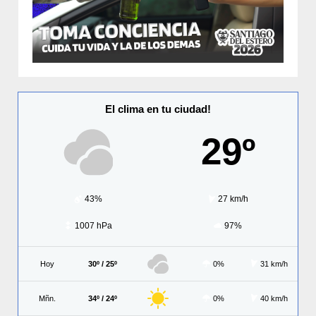
El clima en tu ciudad!
29º
43%
27 km/h
1007 hPa
97%
Hoy
30º / 25º
0%
31 km/h
Mñn.
34º / 24º
0%
40 km/h