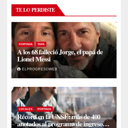
TE LO PERDISTE
PORTADA
TAPA
A los 68 falleció Jorge, el papá de
Lionel Messi
ELPROGRESOWEB
LOCALES
PORTADA
Récord en la UNSE: más de 400
anotados al programa de ingreso