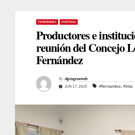
FERNÁNDEZ
PORTADA
Productores e instituc
reunión del Concejo L
Fernández
By
elprogresoweb
,
#fernandez
#inta
JUN 17, 2025