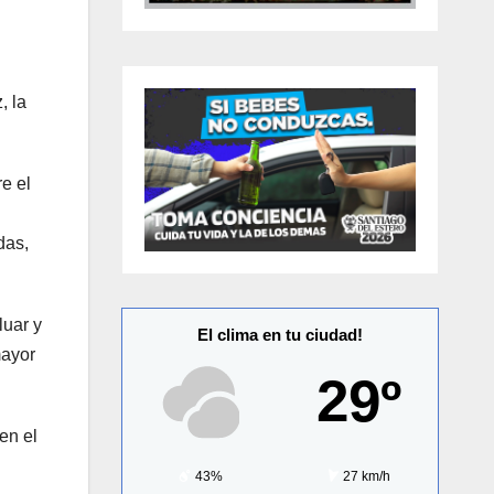
, la
e el
das,
luar y
El clima en tu ciudad!
mayor
29º
en el
43%
27 km/h