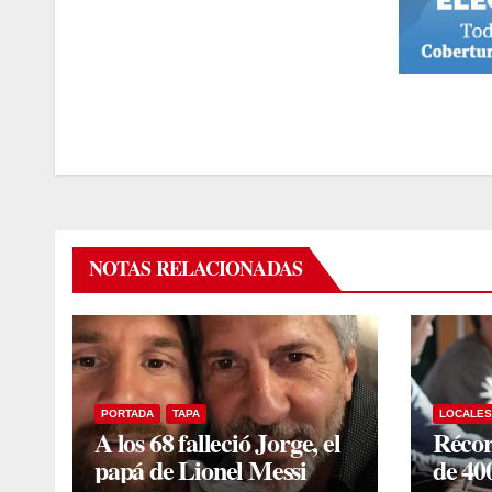
NOTAS RELACIONADAS
PORTADA
TAPA
LOCALES
A los 68 falleció Jorge, el
Récor
papá de Lionel Messi
de 40