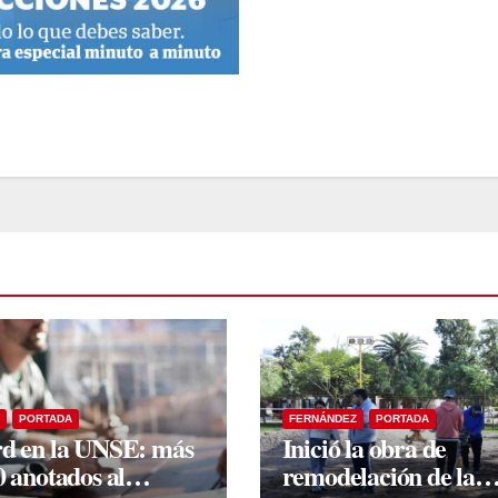
PORTADA
FERNÁNDEZ
PORTADA
d en la UNSE: más
Inició la obra de
0 anotados al
remodelación de la