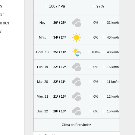
e
1007 hPa
97%
ar
Tomei
Hoy
30º / 25º
0%
31 km/h
y
Mñn.
34º / 24º
0%
40 km/h
Dom. 18
25º / 14º
100%
40 km/h
Lun. 19
22º / 12º
0%
16 km/h
Mar. 20
22º / 11º
0%
11 km/h
Miér. 21
21º / 16º
0%
12 km/h
Jue. 22
20º / 16º
0%
15 km/h
Clima en Fernández