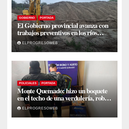
GOBIERNO
PORTADA
El Gobierno provincial avanza con
trabajos preventivos en los ríos
Dulce y Salado y en los Bajos
ELPROGRESOWEB
Submeridionales
POLICIALES
PORTADA
Monte Quemado: hizo un boquete
en el techo de una verdulería, robó
$800.000 y cayó tras ser filmado
ELPROGRESOWEB