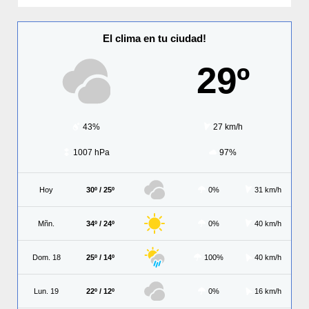
El clima en tu ciudad!
29º
43%
27 km/h
1007 hPa
97%
Hoy
30º / 25º
0%
31 km/h
Mñn.
34º / 24º
0%
40 km/h
Dom. 18
25º / 14º
100%
40 km/h
Lun. 19
22º / 12º
0%
16 km/h