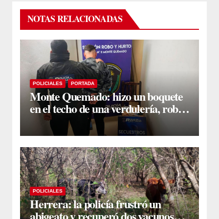
NOTAS RELACIONADAS
POLICIALES
PORTADA
Monte Quemado: hizo un boquete
en el techo de una verdulería, robó
$800.000 y cayó tras ser filmado
POLICIALES
Herrera: la policía frustró un
abigeato y recuperó dos vacunos