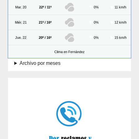
Mar. 20
22º / 11º
0%
11 km/h
Miér. 21
21º / 16º
0%
12 km/h
Jue. 22
20º / 16º
0%
15 km/h
Clima en Fernández
Archivo por meses