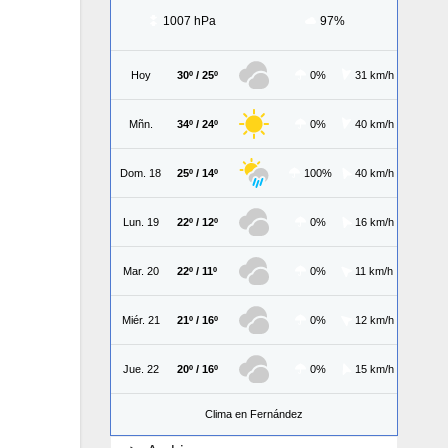
1007 hPa
97%
Hoy
30º / 25º
0%
31 km/h
Mñn.
34º / 24º
0%
40 km/h
Dom. 18
25º / 14º
100%
40 km/h
Lun. 19
22º / 12º
0%
16 km/h
Mar. 20
22º / 11º
0%
11 km/h
Miér. 21
21º / 16º
0%
12 km/h
Jue. 22
20º / 16º
0%
15 km/h
Clima en Fernández