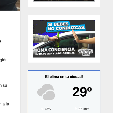
a
egión
El clima en tu ciudad!
n su
29º
n a la
43%
27 km/h