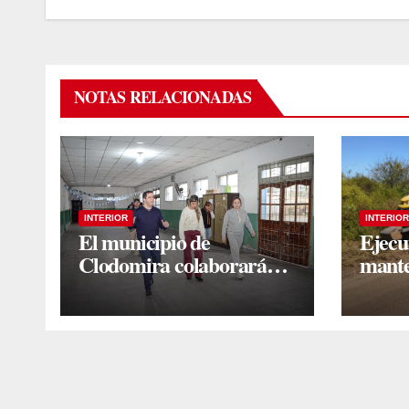
NOTAS RELACIONADAS
INTERIOR
INTERIOR
El municipio de
Ejecu
Clodomira colaborará
mante
con mejoras edilicias en la
en la 
Escuela N° 754 “Dr. José
Caña
María Ramos Mejía”