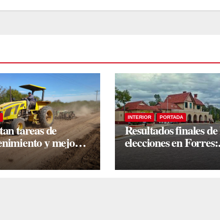
INTERIOR
PORTADA
tan tareas de
Resultados finales de 
nimiento y mejoras
elecciones en Forres:
red vial rural de La
Garavaglia se impuso
da
un ajustado escrutini