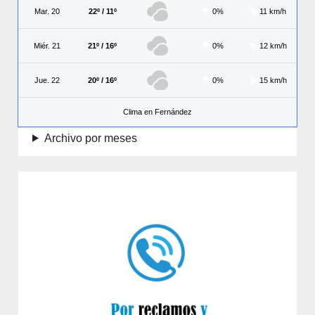
Mar. 20
22º / 11º
0%
11 km/h
Miér. 21
21º / 16º
0%
12 km/h
Jue. 22
20º / 16º
0%
15 km/h
Clima en Fernández
Archivo por meses