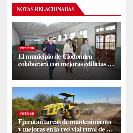
NOTAS RELACIONADAS
INTERIOR
El municipio de Clodomira
colaborará con mejoras edilicias en
la Escuela N° 754 “Dr. José María
Ramos Mejía”
INTERIOR
Ejecutan tareas de mantenimiento
y mejoras en la red vial rural de La