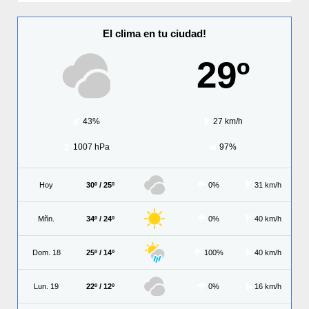
El clima en tu ciudad!
29º
43%
27 km/h
1007 hPa
97%
Hoy
30º / 25º
0%
31 km/h
Mñn.
34º / 24º
0%
40 km/h
Dom. 18
25º / 14º
100%
40 km/h
Lun. 19
22º / 12º
0%
16 km/h