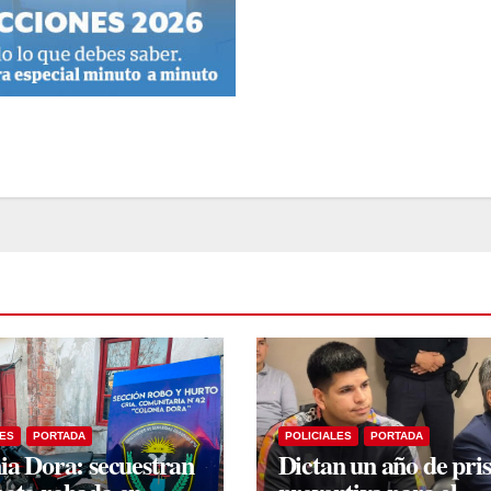
LES
PORTADA
POLICIALES
PORTADA
ia Dora: secuestran
Dictan un año de pri