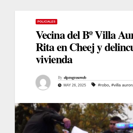
POLICIALES
Vecina del Bº Villa Aur
Rita en Cheej y delinc
vivienda
By
elprogresoweb
,
#robo
#villa auror
MAY 26, 2025