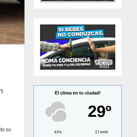
n
El clima en tu ciudad!
29º
do su
43%
27 km/h