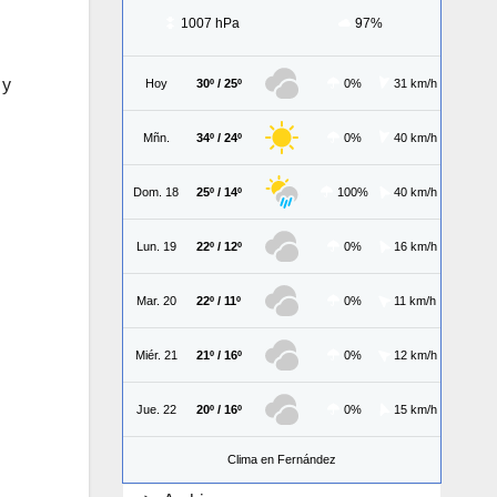
1007 hPa
97%
 y
Hoy
30º / 25º
0%
31 km/h
Mñn.
34º / 24º
0%
40 km/h
Dom. 18
25º / 14º
100%
40 km/h
Lun. 19
22º / 12º
0%
16 km/h
Mar. 20
22º / 11º
0%
11 km/h
Miér. 21
21º / 16º
0%
12 km/h
Jue. 22
20º / 16º
0%
15 km/h
Clima en Fernández