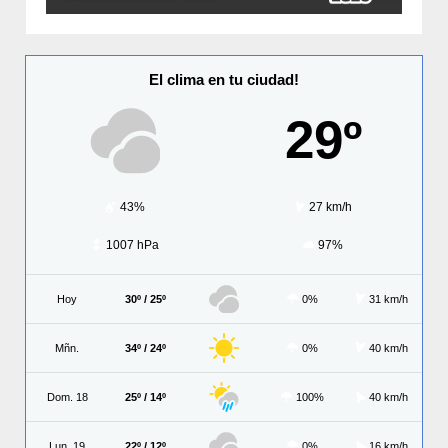
El clima en tu ciudad!
29º
43%
27 km/h
1007 hPa
97%
Hoy
30º / 25º
0%
31 km/h
Mñn.
34º / 24º
0%
40 km/h
Dom. 18
25º / 14º
100%
40 km/h
Lun. 19
22º / 12º
0%
16 km/h