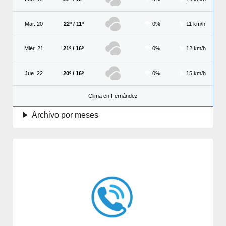
Mar. 20
22º / 11º
0%
11 km/h
Miér. 21
21º / 16º
0%
12 km/h
Jue. 22
20º / 16º
0%
15 km/h
Clima en Fernández
Archivo por meses