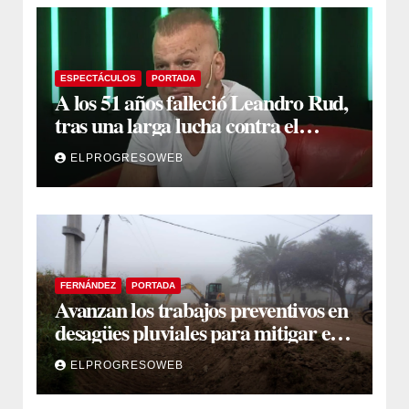
ESPECTÁCULOS
PORTADA
A los 51 años falleció Leandro Rud,
tras una larga lucha contra el
cáncer
ELPROGRESOWEB
FERNÁNDEZ
PORTADA
Avanzan los trabajos preventivos en
desagües pluviales para mitigar el
impacto de la temporada de lluvias
ELPROGRESOWEB