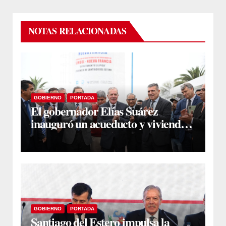
NOTAS RELACIONADAS
GOBIERNO
PORTADA
El gobernador Elías Suárez
inauguró un acueducto y viviendas
sociales en El Simbol y Nueva
Francia
GOBIERNO
PORTADA
Santiago del Estero impulsa la