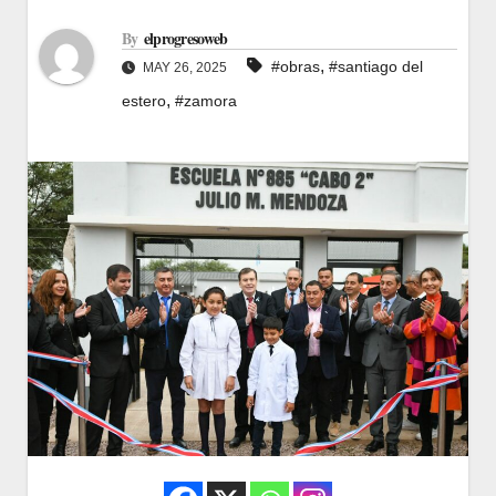
By
elprogresoweb
,
#obras
#santiago del
MAY 26, 2025
,
estero
#zamora