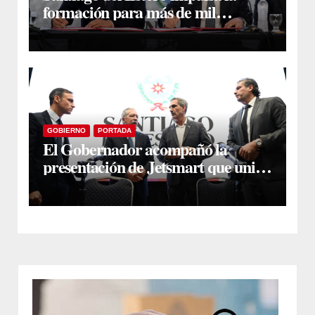
formación para más de mil
docentes que aspiran a cargos
jerárquicos
GOBIERNO
PORTADA
El Gobernador acompañó la
presentación de Jetsmart que unirá
Santiago y Buenos Aires