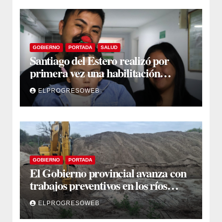
GOBIERNO
PORTADA
SALUD
Santiago del Estero realizó por
primera vez una habilitación
auditiva con vincha de conducción
ELPROGRESOWEB
ósea
GOBIERNO
PORTADA
El Gobierno provincial avanza con
trabajos preventivos en los ríos
Dulce y Salado y en los Bajos
ELPROGRESOWEB
Submeridionales