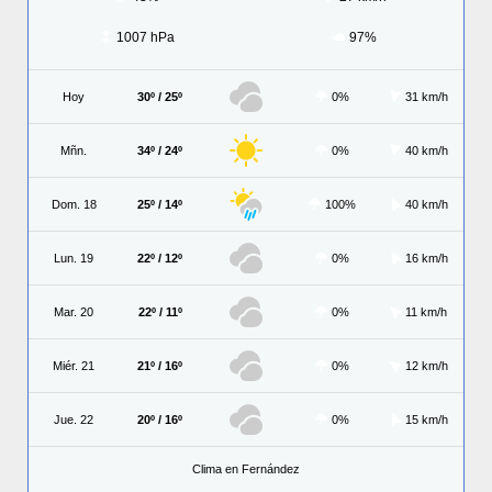
1007 hPa
97%
Hoy
30º / 25º
0%
31 km/h
Mñn.
34º / 24º
0%
40 km/h
Dom. 18
25º / 14º
100%
40 km/h
Lun. 19
22º / 12º
0%
16 km/h
Mar. 20
22º / 11º
0%
11 km/h
Miér. 21
21º / 16º
0%
12 km/h
Jue. 22
20º / 16º
0%
15 km/h
Clima en Fernández