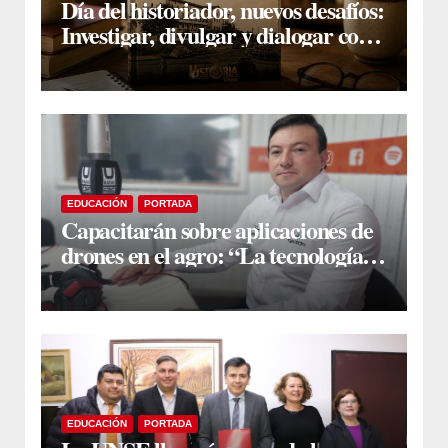
Día del historiador, nuevos desafíos:
Investigar, divulgar y dialogar con
la sociedad
EDUCACIÓN
PORTADA
Capacitarán sobre aplicaciones de
drones en el agro: “La tecnología
ya es una realidad en el campo”
EDUCACIÓN
PORTADA