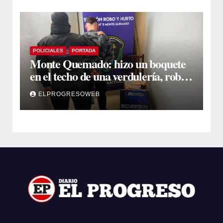
POLICIALES
PORTADA
Monte Quemado: hizo un boquete
en el techo de una verdulería, robó
$800.000 y cayó tras ser filmado
ELPROGRESOWEB