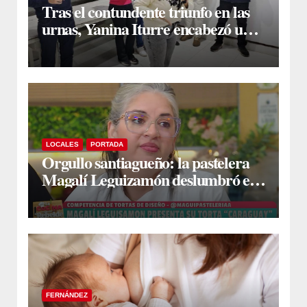
Tras el contundente triunfo en las
urnas, Yanina Iturre encabezó un
encuentro con vecinos y dirigentes
en Fernández
LOCALES
PORTADA
Orgullo santiagueño: la pastelera
Magalí Leguizamón deslumbró en
Canal 13 con su torta “Caraguay” y
ganó la competencia
FERNÁNDEZ