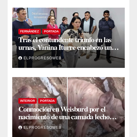
FERNÁNDEZ
PORTADA
Tras el contundente triunfo en las
urnas, Yanina Iturre encabezó un
encuentro con vecinos y dirigentes
ELPROGRESOWEB
en Fernández
INTERIOR
PORTADA
Conmoción en Weisburd por el
nacimiento de una camada lechones
con graves deformaciones
ELPROGRESOWEB