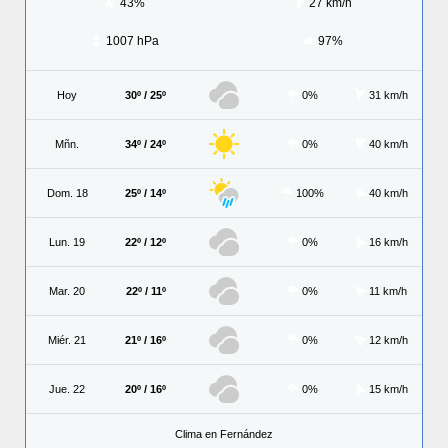
43%
27 km/h
1007 hPa
97%
Hoy
30º / 25º
0%
31 km/h
Mñn.
34º / 24º
0%
40 km/h
Dom. 18
25º / 14º
100%
40 km/h
Lun. 19
22º / 12º
0%
16 km/h
Mar. 20
22º / 11º
0%
11 km/h
Miér. 21
21º / 16º
0%
12 km/h
Jue. 22
20º / 16º
0%
15 km/h
Clima en Fernández