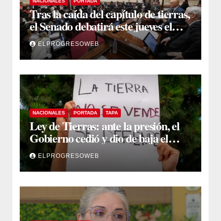
NACIONALES
PORTADA
Tras la caída del capítulo de tierras,
el Senado debatirá este jueves el
proyecto sobre propiedad privada
ELPROGRESOWEB
NACIONALES
PORTADA
TAPA
Ley de Tierras: ante la presión, el
Gobierno cedió y dio de baja el
capítulo de la polémica
ELPROGRESOWEB