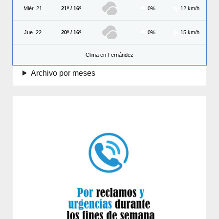
Miér. 21
21º / 16º
0%
12 km/h
Jue. 22
20º / 16º
0%
15 km/h
Clima en Fernández
Archivo por meses