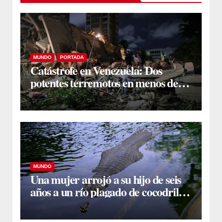
MUNDO
PORTADA
Catástrofe en Venezuela: Dos
potentes terremotos en menos de
un minuto causan colapsos en
Caracas y el Gobierno declara el
Estado de Emergencia
MUNDO
Una mujer arrojó a su hijo de seis
años a un río plagado de cocodrilos
tras una pelea conyugal