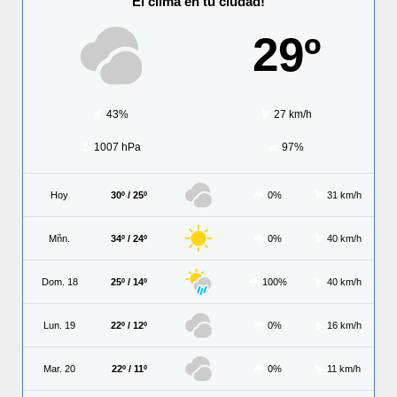
El clima en tu ciudad!
29º
43%
27 km/h
1007 hPa
97%
Hoy
30º / 25º
0%
31 km/h
Mñn.
34º / 24º
0%
40 km/h
Dom. 18
25º / 14º
100%
40 km/h
Lun. 19
22º / 12º
0%
16 km/h
Mar. 20
22º / 11º
0%
11 km/h