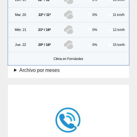
Mar. 20
22º / 11º
0%
11 km/h
Miér. 21
21º / 16º
0%
12 km/h
Jue. 22
20º / 16º
0%
15 km/h
Clima en Fernández
Archivo por meses