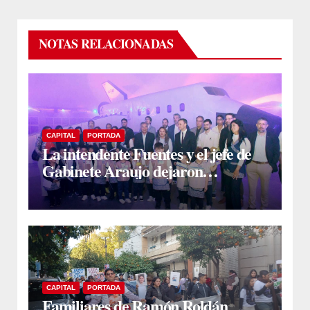
NOTAS RELACIONADAS
CAPITAL
PORTADA
La intendente Fuentes y el jefe de
Gabinete Araujo dejaron
inaugurado el simulador espacial
Mama Antula en el Parque del
Encuentro
CAPITAL
PORTADA
Familiares de Ramón Roldán