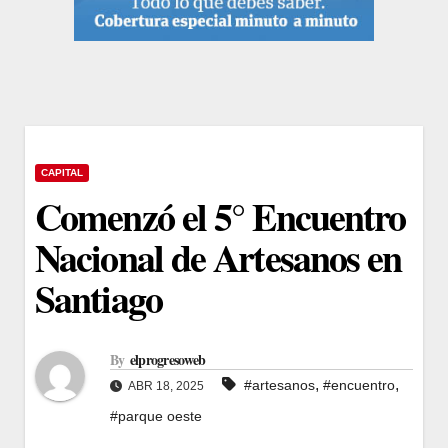
CAPITAL
Comenzó el 5° Encuentro
Nacional de Artesanos en
Santiago
By
elprogresoweb
,
,
#artesanos
#encuentro
ABR 18, 2025
#parque oeste