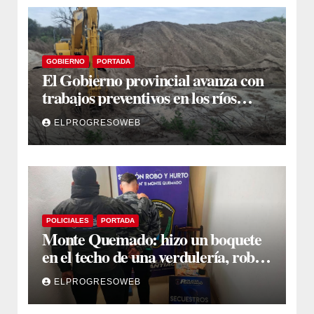
GOBIERNO
PORTADA
El Gobierno provincial avanza con
trabajos preventivos en los ríos
Dulce y Salado y en los Bajos
ELPROGRESOWEB
Submeridionales
POLICIALES
PORTADA
Monte Quemado: hizo un boquete
en el techo de una verdulería, robó
$800.000 y cayó tras ser filmado
ELPROGRESOWEB