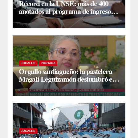
Récord en la UNSE: más de 400
anotados al programa de ingreso
sin secundario
LOCALES
PORTADA
Orgullo santiagueño: la pastelera
Magalí Leguizamón deslumbró en
Canal 13 con su torta “Caraguay” y
ganó la competencia
LOCALES