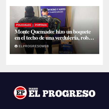
POLICIALES
PORTADA
Monte Quemado: hizo un boquete
en el techo de una verdulería, robó
$800.000 y cayó tras ser filmado
ELPROGRESOWEB