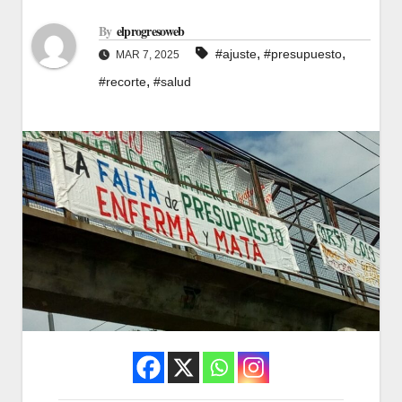
By
elprogresoweb
,
,
#ajuste
#presupuesto
MAR 7, 2025
,
#recorte
#salud