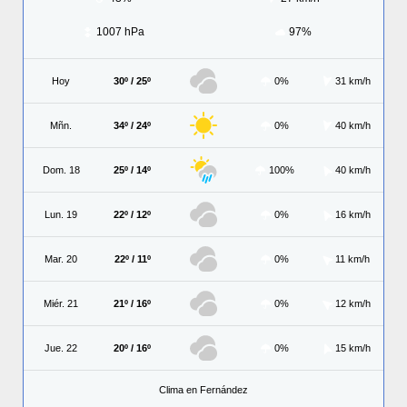
1007 hPa
97%
Hoy
30º / 25º
0%
31 km/h
Mñn.
34º / 24º
0%
40 km/h
Dom. 18
25º / 14º
100%
40 km/h
Lun. 19
22º / 12º
0%
16 km/h
Mar. 20
22º / 11º
0%
11 km/h
Miér. 21
21º / 16º
0%
12 km/h
Jue. 22
20º / 16º
0%
15 km/h
Clima en Fernández