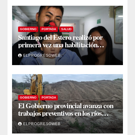
GOBIERNO
PORTADA
SALUD
Santiago del Estero realizó por
primera vez una habilitación
auditiva con vincha de conducción
ELPROGRESOWEB
ósea
GOBIERNO
PORTADA
El Gobierno provincial avanza con
trabajos preventivos en los ríos
Dulce y Salado y en los Bajos
ELPROGRESOWEB
Submeridionales