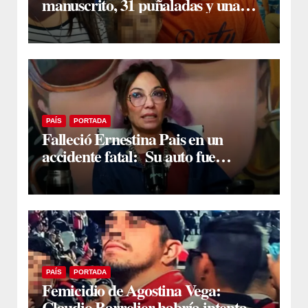
manuscrito, 31 puñaladas y una
denuncia previa complican la
situación del acusado
PAÍS
PORTADA
Falleció Ernestina Pais en un
accidente fatal: Su auto fue
arrollado por un tren en San Isidro
PAÍS
PORTADA
Femicidio de Agostina Vega:
Claudio Barrelier habría intentado