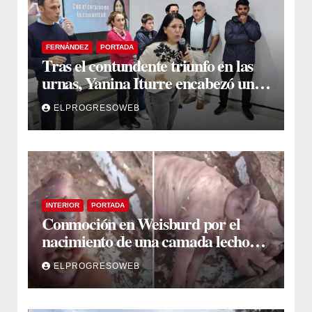
FERNÁNDEZ
PORTADA
Tras el contundente triunfo en las
urnas, Yanina Iturre encabezó un
encuentro con vecinos y dirigentes
ELPROGRESOWEB
en Fernández
INTERIOR
PORTADA
Conmoción en Weisburd por el
nacimiento de una camada lechones
con graves deformaciones
ELPROGRESOWEB