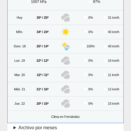
1007 hPa
97%
Hoy
30º / 25º
0%
31 km/h
Mñn.
34º / 24º
0%
40 km/h
Dom. 18
25º / 14º
100%
40 km/h
Lun. 19
22º / 12º
0%
16 km/h
Mar. 20
22º / 11º
0%
11 km/h
Miér. 21
21º / 16º
0%
12 km/h
Jue. 22
20º / 16º
0%
15 km/h
Clima en Fernández
Archivo por meses