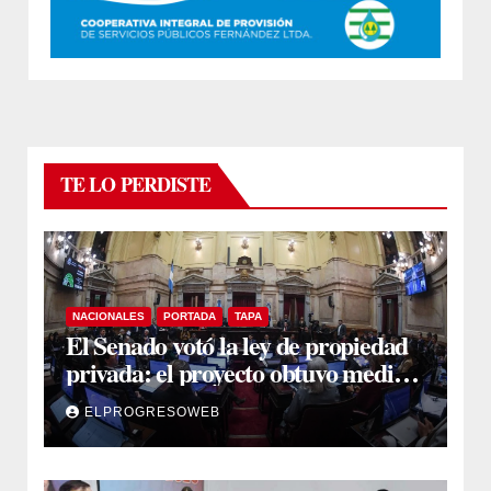
TE LO PERDISTE
NACIONALES
PORTADA
TAPA
El Senado votó la ley de propiedad
privada: el proyecto obtuvo media
sanción
ELPROGRESOWEB