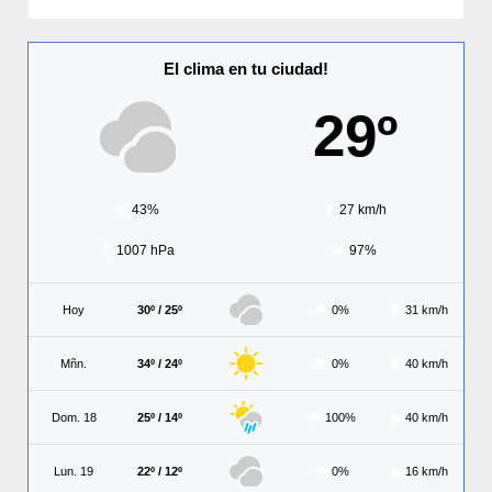
El clima en tu ciudad!
29º
43%
27 km/h
1007 hPa
97%
Hoy
30º / 25º
0%
31 km/h
Mñn.
34º / 24º
0%
40 km/h
Dom. 18
25º / 14º
100%
40 km/h
Lun. 19
22º / 12º
0%
16 km/h