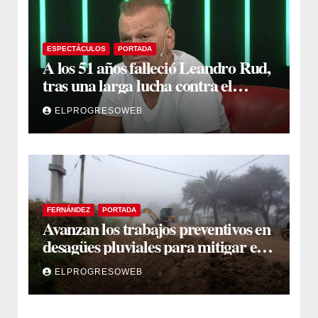
ESPECTÁCULOS
PORTADA
A los 51 años falleció Leandro Rud,
tras una larga lucha contra el
cáncer
ELPROGRESOWEB
FERNÁNDEZ
PORTADA
Avanzan los trabajos preventivos en
desagües pluviales para mitigar el
impacto de la temporada de lluvias
ELPROGRESOWEB