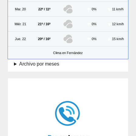
Mar. 20
22º / 11º
0%
11 km/h
Miér. 21
21º / 16º
0%
12 km/h
Jue. 22
20º / 16º
0%
15 km/h
Clima en Fernández
Archivo por meses