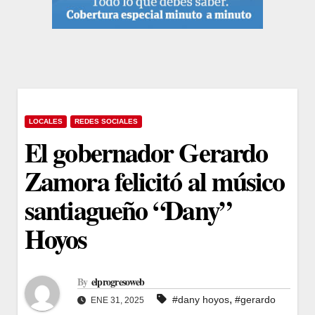
LOCALES
REDES SOCIALES
El gobernador Gerardo
Zamora felicitó al músico
santiagueño “Dany”
Hoyos
By
elprogresoweb
,
#dany hoyos
#gerardo
ENE 31, 2025