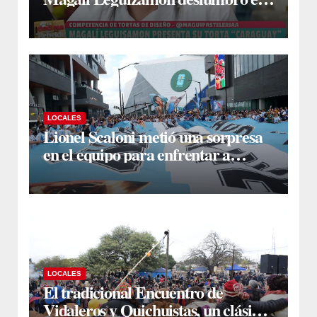
Canal 13 con su torta “Caraguay” y
ganó la competencia
LOCALES
Lionel Scaloni metió una sorpresa
en el equipo para enfrentar a
Inglaterra: Giuliano Simeone
reemplazará a Rodrigo De Paul
LOCALES
El tradicional Encuentro de
Vidaleros y Quichuistas, un clásico