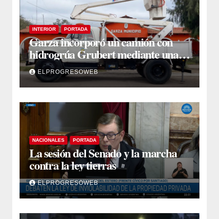
INTERIOR
PORTADA
Garza incorporó un camión con
hidrogrúa Grubert mediante una
inversión de $35 millones con fondos
ELPROGRESOWEB
municipales
NACIONALES
PORTADA
La sesión del Senado y la marcha
contra la ley tierras
ELPROGRESOWEB