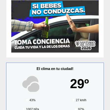
El clima en tu ciudad!
29º
43%
27 km/h
1007 hPa
97%