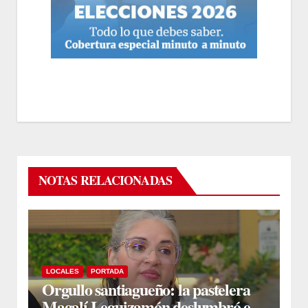
NOTAS RELACIONADAS
LOCALES
PORTADA
Orgullo santiagueño: la pastelera
Magalí Leguizamón deslumbró en