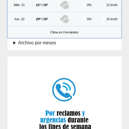
Miér. 21
21º / 16º
0%
12 km/h
Jue. 22
20º / 16º
0%
15 km/h
Clima en Fernández
Archivo por meses