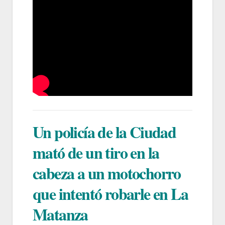
Un policía de la Ciudad
mató de un tiro en la
cabeza a un motochorro
que intentó robarle en La
Matanza