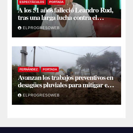
ESPECTÁCULOS
PORTADA
A los 51 años falleció Leandro Rud,
tras una larga lucha contra el
cáncer
ELPROGRESOWEB
FERNÁNDEZ
PORTADA
Avanzan los trabajos preventivos en
desagües pluviales para mitigar el
impacto de la temporada de lluvias
ELPROGRESOWEB