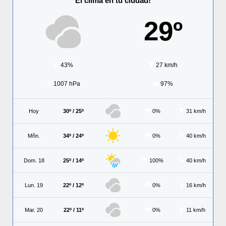
El clima en tu ciudad!
29º
43%
27 km/h
1007 hPa
97%
Hoy
30º / 25º
0%
31 km/h
Mñn.
34º / 24º
0%
40 km/h
Dom. 18
25º / 14º
100%
40 km/h
Lun. 19
22º / 12º
0%
16 km/h
Mar. 20
22º / 11º
0%
11 km/h