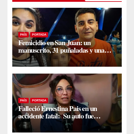
PAÍS
PORTADA
Femicidio en San Juan: un
manuscrito, 31 puñaladas y una
denuncia previa complican la
situación del acusado
PAÍS
PORTADA
Falleció Ernestina Pais en un
accidente fatal: Su auto fue
arrollado por un tren en San Isidro