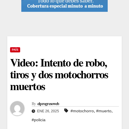
PAÍS
Video: Intento de robo,
tiros y dos motochorros
muertos
By
elprogresoweb
,
,
#motochorro
#muerto
ENE 26, 2025
#policia