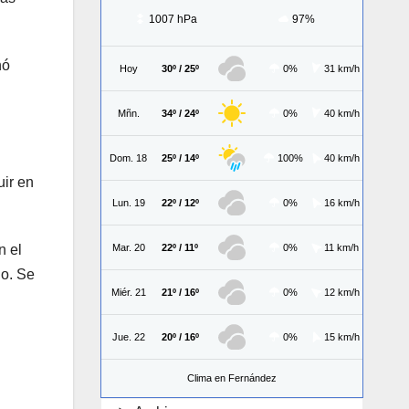
1007 hPa
97%
nó
Hoy
30º / 25º
0%
31 km/h
Mñn.
34º / 24º
0%
40 km/h
Dom. 18
25º / 14º
100%
40 km/h
uir en
Lun. 19
22º / 12º
0%
16 km/h
n el
Mar. 20
22º / 11º
0%
11 km/h
ho. Se
Miér. 21
21º / 16º
0%
12 km/h
Jue. 22
20º / 16º
0%
15 km/h
Clima en Fernández