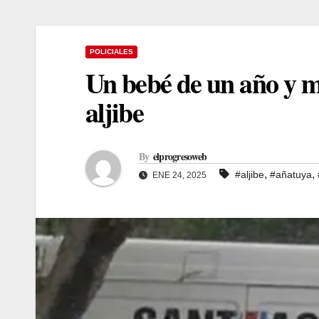
POLICIALES
Un bebé de un año y m
aljibe
By
elprogresoweb
,
,
#aljibe
#añatuya
ENE 24, 2025