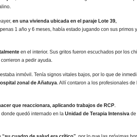
alino.
eayer,
en una vivienda ubicada en el paraje Lote 39,
 apenas 1 año y 6 meses, había estado jugando con sus primos 
talmente
en el interior. Sus gritos fueron escuchados por los ch
corrieron a pedir ayuda.
 estaba inmóvil. Tenía signos vitales bajos, por lo que de inmedi
hospital zonal de Añatuya
. Allí contaron a los profesionales de 
hacer que reaccionara, aplicando trabajos de RCP
.
, donde quedó internado en la
Unidad de Terapia Intensiva
de
e
“su cuadro de salud era crítico”
, por lo que las próximas ho