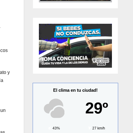
y
icos
ato y
la
El clima en tu ciudad!
29º
 un
43%
27 km/h
ras