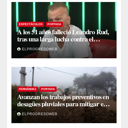
ESPECTÁCULOS
PORTADA
A los 51 años falleció Leandro Rud,
tras una larga lucha contra el
cáncer
ELPROGRESOWEB
FERNÁNDEZ
PORTADA
Avanzan los trabajos preventivos en
desagües pluviales para mitigar el
impacto de la temporada de lluvias
ELPROGRESOWEB