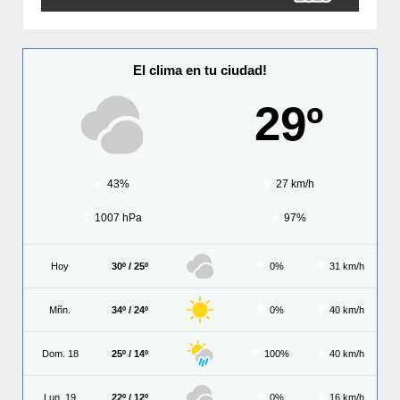
El clima en tu ciudad!
29º
43%
27 km/h
1007 hPa
97%
Hoy
30º / 25º
0%
31 km/h
Mñn.
34º / 24º
0%
40 km/h
Dom. 18
25º / 14º
100%
40 km/h
Lun. 19
22º / 12º
0%
16 km/h