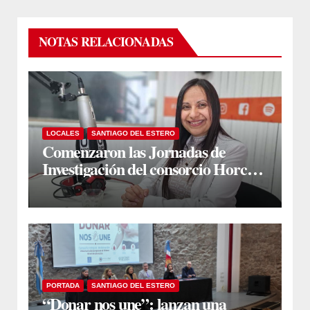
NOTAS RELACIONADAS
LOCALES
SANTIAGO DEL ESTERO
Comenzaron las Jornadas de
Investigación del consorcio Horco
Molle
PORTADA
SANTIAGO DEL ESTERO
“Donar nos une”: lanzan una