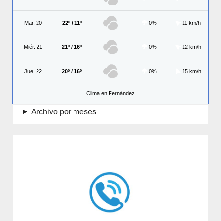
Mar. 20
22º / 11º
0%
11 km/h
Miér. 21
21º / 16º
0%
12 km/h
Jue. 22
20º / 16º
0%
15 km/h
Clima en Fernández
Archivo por meses