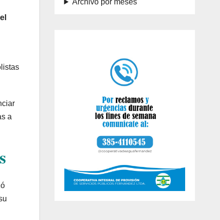
Archivo por meses
el
listas
ciar
as a
s
zó
su