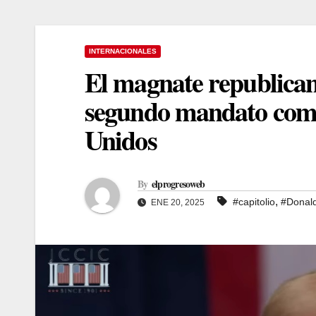
INTERNACIONALES
El magnate republica
segundo mandato como 
Unidos
By
elprogresoweb
,
#capitolio
#Donal
ENE 20, 2025