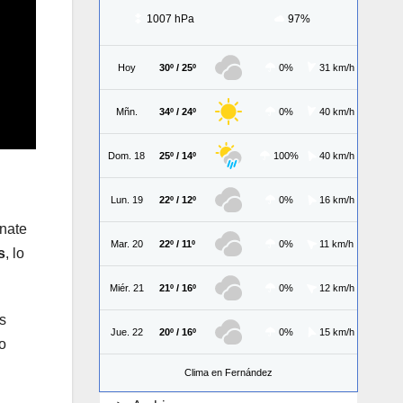
1007 hPa
97%
Hoy
30º / 25º
0%
31 km/h
Mñn.
34º / 24º
0%
40 km/h
Dom. 18
25º / 14º
100%
40 km/h
Lun. 19
22º / 12º
0%
16 km/h
gnate
Mar. 20
22º / 11º
0%
11 km/h
s
, lo
Miér. 21
21º / 16º
0%
12 km/h
as
Jue. 22
20º / 16º
0%
15 km/h
o
Clima en Fernández