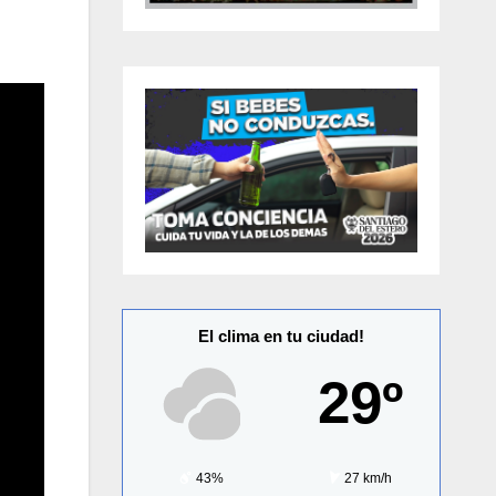
El clima en tu ciudad!
29º
43%
27 km/h