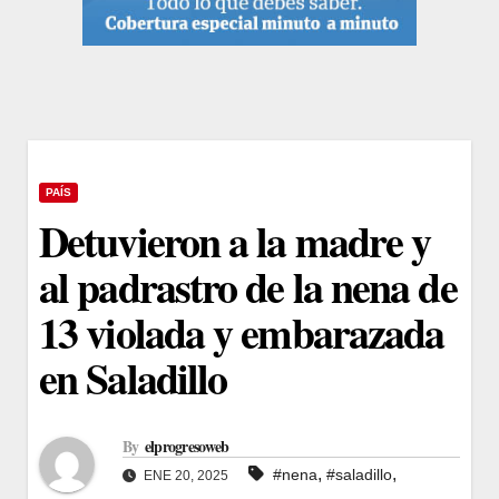
PAÍS
Detuvieron a la madre y
al padrastro de la nena de
13 violada y embarazada
en Saladillo
By
elprogresoweb
,
,
#nena
#saladillo
ENE 20, 2025