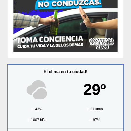
El clima en tu ciudad!
29º
43%
27 km/h
1007 hPa
97%