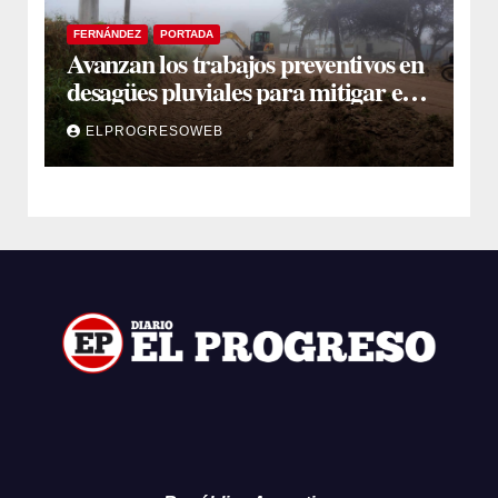
FERNÁNDEZ
PORTADA
Avanzan los trabajos preventivos en
desagües pluviales para mitigar el
impacto de la temporada de lluvias
ELPROGRESOWEB