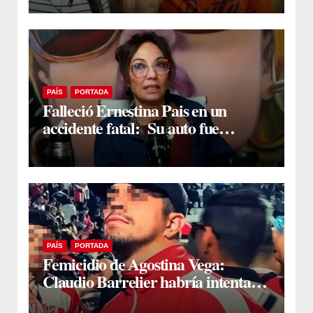
situación del acusado
PAÍS
PORTADA
Falleció Ernestina Pais en un
accidente fatal: Su auto fue
arrollado por un tren en San Isidro
PAÍS
PORTADA
Femicidio de Agostina Vega:
Claudio Barrelier habría intentado
quitarse la vida