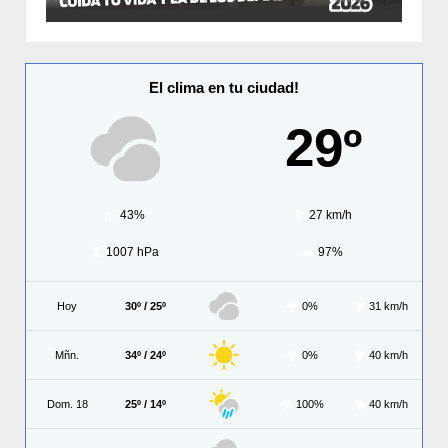
El clima en tu ciudad!
29º
43%
27 km/h
1007 hPa
97%
Hoy
30º / 25º
0%
31 km/h
Mñn.
34º / 24º
0%
40 km/h
Dom. 18
25º / 14º
100%
40 km/h