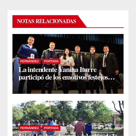
NOTAS RELACIONADAS
FERNÁNDEZ
PORTADA
La intendente Yanina Iturre
participó de los emotivos festejos
por el Aniversario del Taekwon-Do
en Fernández
FERNÁNDEZ
PORTADA
Inició la obra de remodelación de la