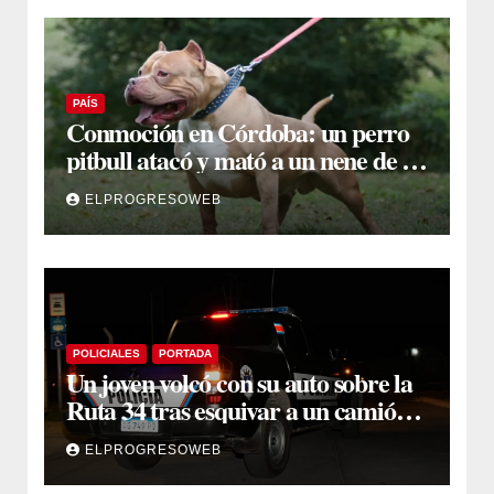
PAÍS
Conmoción en Córdoba: un perro
pitbull atacó y mató a un nene de 3
años
ELPROGRESOWEB
POLICIALES
PORTADA
Un joven volcó con su auto sobre la
Ruta 34 tras esquivar a un camión
que se cruzó de carril
ELPROGRESOWEB