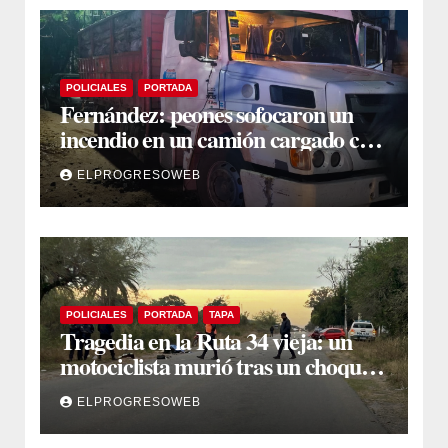
POLICIALES
PORTADA
Fernández: peones sofocaron un
incendio en un camión cargado con
carbón sacando agua de una
ELPROGRESOWEB
acequia
POLICIALES
PORTADA
TAPA
Tragedia en la Ruta 34 vieja: un
motociclista murió tras un choque
múltiple en El Polear
ELPROGRESOWEB