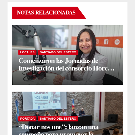
NOTAS RELACIONADAS
LOCALES
SANTIAGO DEL ESTERO
Comenzaron las Jornadas de
Investigación del consorcio Horco
Molle
PORTADA
SANTIAGO DEL ESTERO
“Donar nos une”: lanzan una
campaña para promover la