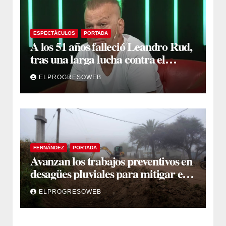
ESPECTÁCULOS
PORTADA
A los 51 años falleció Leandro Rud,
tras una larga lucha contra el
cáncer
ELPROGRESOWEB
FERNÁNDEZ
PORTADA
Avanzan los trabajos preventivos en
desagües pluviales para mitigar el
impacto de la temporada de lluvias
ELPROGRESOWEB