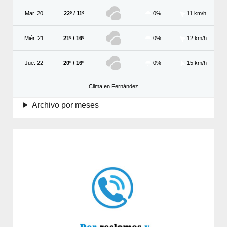
Mar. 20
22º / 11º
0%
11 km/h
Miér. 21
21º / 16º
0%
12 km/h
Jue. 22
20º / 16º
0%
15 km/h
Clima en Fernández
Archivo por meses