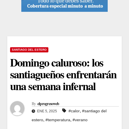
SANTIAGO DEL ESTERO
Domingo caluroso: los
santiagueños enfrentarán
una semana infernal
By
elprogresoweb
,
#calor
#santiago del
ENE 5, 2025
,
,
estero
#temperatura
#verano