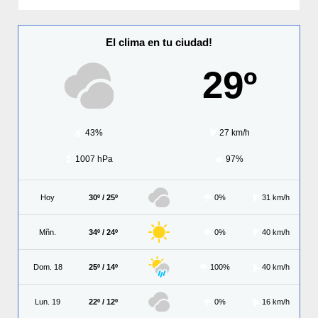
El clima en tu ciudad!
29º
43%
27 km/h
1007 hPa
97%
Hoy
30º / 25º
0%
31 km/h
Mñn.
34º / 24º
0%
40 km/h
Dom. 18
25º / 14º
100%
40 km/h
Lun. 19
22º / 12º
0%
16 km/h