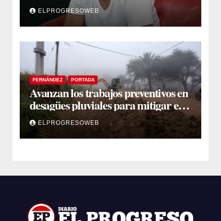
cáncer
ELPROGRESOWEB
FERNÁNDEZ
PORTADA
Avanzan los trabajos preventivos en
desagües pluviales para mitigar el
impacto de la temporada de lluvias
ELPROGRESOWEB