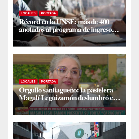
LOCALES
PORTADA
Récord en la UNSE: más de 400
anotados al programa de ingreso
sin secundario
LOCALES
PORTADA
Orgullo santiagueño: la pastelera
Magalí Leguizamón deslumbró en
Canal 13 con su torta “Caraguay” y
ganó la competencia