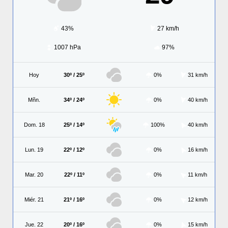
43%
27 km/h
1007 hPa
97%
Hoy
30º / 25º
0%
31 km/h
Mñn.
34º / 24º
0%
40 km/h
Dom. 18
25º / 14º
100%
40 km/h
Lun. 19
22º / 12º
0%
16 km/h
Mar. 20
22º / 11º
0%
11 km/h
Miér. 21
21º / 16º
0%
12 km/h
Jue. 22
20º / 16º
0%
15 km/h