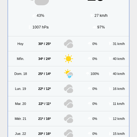
43%
27 km/h
1007 hPa
97%
Hoy
30º / 25º
0%
31 km/h
Mñn.
34º / 24º
0%
40 km/h
Dom. 18
25º / 14º
100%
40 km/h
Lun. 19
22º / 12º
0%
16 km/h
Mar. 20
22º / 11º
0%
11 km/h
Miér. 21
21º / 16º
0%
12 km/h
Jue. 22
20º / 16º
0%
15 km/h