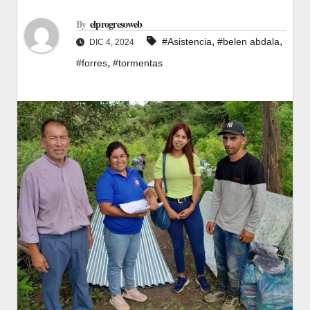
By
elprogresoweb
,
,
#Asistencia
#belen abdala
DIC 4, 2024
,
#forres
#tormentas