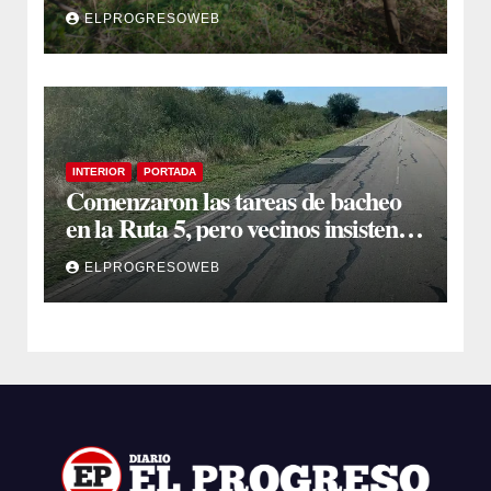
ocultos en una zona montuosa
ELPROGRESOWEB
INTERIOR
PORTADA
Comenzaron las tareas de bacheo
en la Ruta 5, pero vecinos insisten
en un reclamo integral
ELPROGRESOWEB