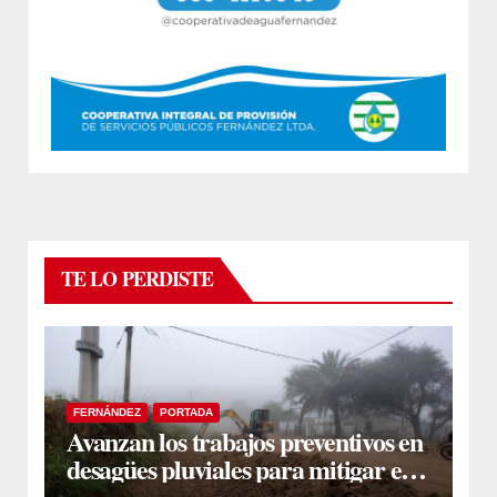
TE LO PERDISTE
FERNÁNDEZ
PORTADA
Avanzan los trabajos preventivos en
desagües pluviales para mitigar el
impacto de la temporada de lluvias