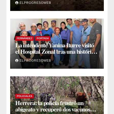
ELPROGRESOWEB
FERNÁNDEZ
PORTADA
La intendente Yanina Iturre visitó
el Hospital Zonal tras una histórica
jornada de intervenciones
ELPROGRESOWEB
laparoscópicas
POLICIALES
Herrera: la policía frustró un
abigeato y recuperó dos vacunos