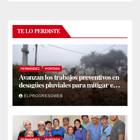
TE LO PERDISTE
FERNÁNDEZ
PORTADA
Avanzan los trabajos preventivos en
desagües pluviales para mitigar el
impacto de la temporada de lluvias
ELPROGRESOWEB
FERNÁNDEZ
PORTADA