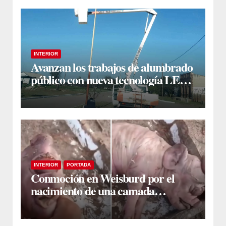
INTERIOR
Avanzan los trabajos de alumbrado
público con nueva tecnología LED
en Estación Taboada
INTERIOR
PORTADA
Conmoción en Weisburd por el
nacimiento de una camada
lechones con graves deformaciones