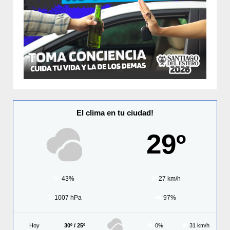
El clima en tu ciudad!
29º
43%
27 km/h
1007 hPa
97%
Hoy
30º / 25º
0%
31 km/h