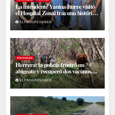
La intendente Yanina Iturre visitó
el Hospital Zonal tras una histórica
jornada de intervenciones
ELPROGRESOWEB
laparoscópicas
POLICIALES
Herrera: la policía frustró un
abigeato y recuperó dos vacunos
ocultos en una zona montuosa
ELPROGRESOWEB