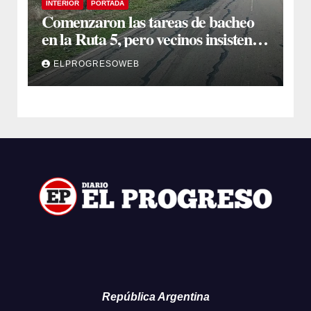
INTERIOR
PORTADA
Comenzaron las tareas de bacheo
en la Ruta 5, pero vecinos insisten
en un reclamo integral
ELPROGRESOWEB
República Argentina