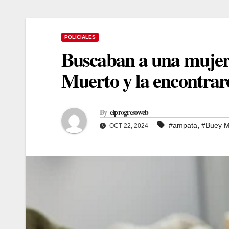
POLICIALES
Buscaban a una mujer 
Muerto y la encontrar
By
elprogresoweb
,
#ampata
#Buey M
OCT 22, 2024