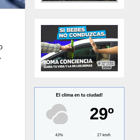
o
l.
El clima en tu ciudad!
29º
43%
27 km/h