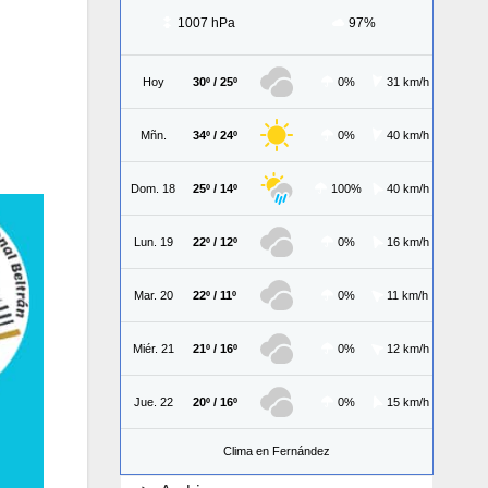
1007 hPa
97%
Hoy
30º / 25º
0%
31 km/h
Mñn.
34º / 24º
0%
40 km/h
Dom. 18
25º / 14º
100%
40 km/h
Lun. 19
22º / 12º
0%
16 km/h
Mar. 20
22º / 11º
0%
11 km/h
Miér. 21
21º / 16º
0%
12 km/h
Jue. 22
20º / 16º
0%
15 km/h
Clima en Fernández