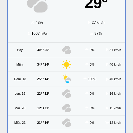
29º
43%
27 km/h
1007 hPa
97%
Hoy
30º / 25º
0%
31 km/h
Mñn.
34º / 24º
0%
40 km/h
Dom. 18
25º / 14º
100%
40 km/h
Lun. 19
22º / 12º
0%
16 km/h
Mar. 20
22º / 11º
0%
11 km/h
Miér. 21
21º / 16º
0%
12 km/h