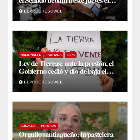
proyecto sobre propiedad privada
ELPROGRESOWEB
NACIONALES
PORTADA
TAPA
Ley de Tierras: ante la presión, el
Gobierno cedió y dio de baja el
capítulo de la polémica
ELPROGRESOWEB
LOCALES
PORTADA
Orgullo santiagueño: la pastelera