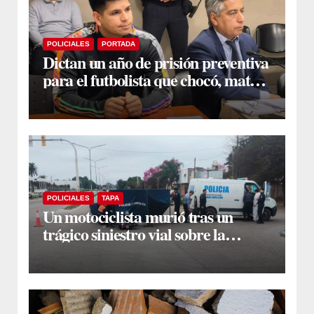
POLICIALES
PORTADA
Dictan un año de prisión preventiva
para el futbolista que chocó, mató y
huyó en la Capital
POLICIALES
TAPA
Un motociclista murió tras un
trágico siniestro vial sobre la
avenida Lugones