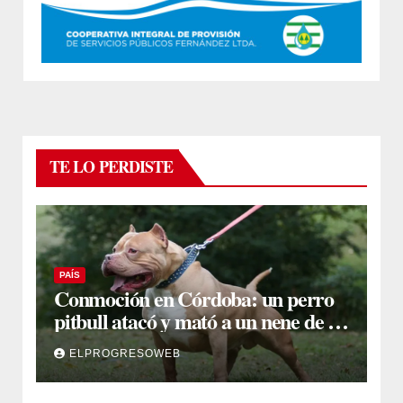
TE LO PERDISTE
PAÍS
Conmoción en Córdoba: un perro
pitbull atacó y mató a un nene de 3
años
ELPROGRESOWEB