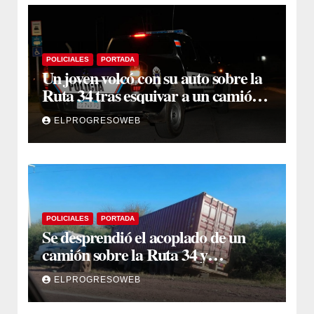
POLICIALES
PORTADA
Un joven volcó con su auto sobre la
Ruta 34 tras esquivar a un camión
que se cruzó de carril
ELPROGRESOWEB
POLICIALES
PORTADA
Se desprendió el acoplado de un
camión sobre la Ruta 34 y
camioneros se unieron para
ELPROGRESOWEB
retirarlo