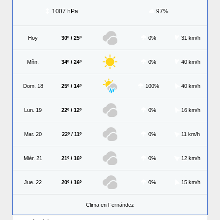
1007 hPa
97%
Hoy
30º / 25º
0%
31 km/h
Mñn.
34º / 24º
0%
40 km/h
Dom. 18
25º / 14º
100%
40 km/h
Lun. 19
22º / 12º
0%
16 km/h
Mar. 20
22º / 11º
0%
11 km/h
Miér. 21
21º / 16º
0%
12 km/h
Jue. 22
20º / 16º
0%
15 km/h
Clima en Fernández