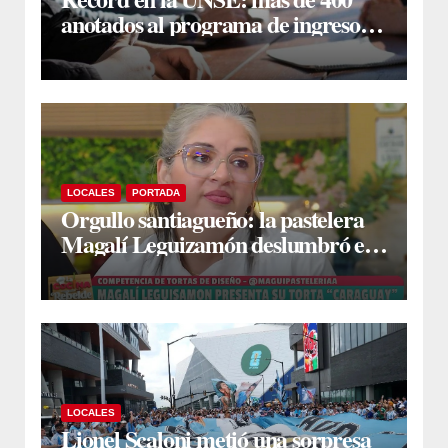
anotados al programa de ingreso
sin secundario
LOCALES
PORTADA
Orgullo santiagueño: la pastelera
Magalí Leguizamón deslumbró en
Canal 13 con su torta “Caraguay” y
ganó la competencia
LOCALES
Lionel Scaloni metió una sorpresa