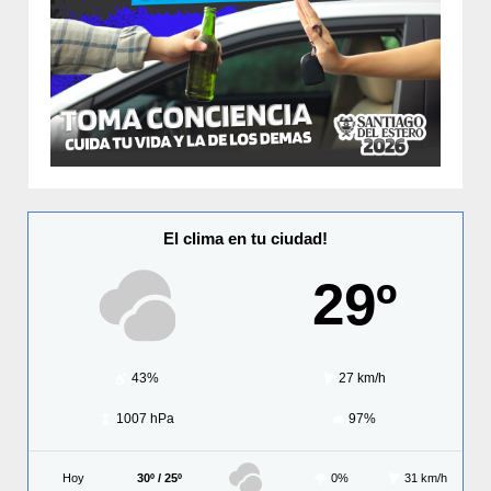
El clima en tu ciudad!
29º
43%
27 km/h
1007 hPa
97%
Hoy
30º / 25º
0%
31 km/h