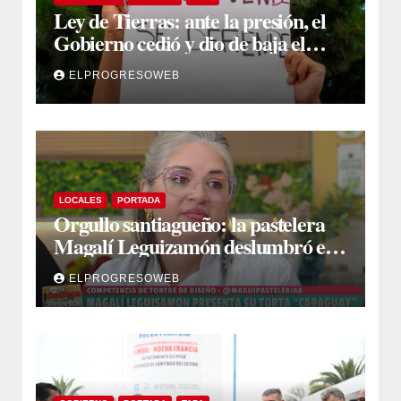
Ley de Tierras: ante la presión, el
Gobierno cedió y dio de baja el
capítulo de la polémica
ELPROGRESOWEB
LOCALES
PORTADA
Orgullo santiagueño: la pastelera
Magalí Leguizamón deslumbró en
Canal 13 con su torta “Caraguay” y
ELPROGRESOWEB
ganó la competencia