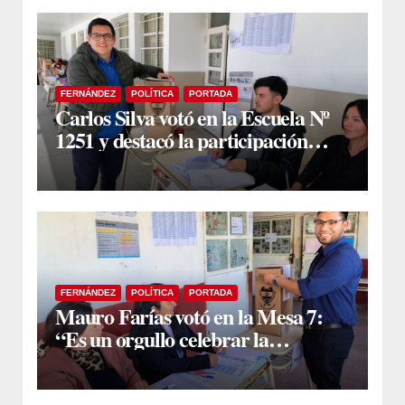
FERNÁNDEZ
POLÍTICA
PORTADA
Carlos Silva votó en la Escuela Nº
1251 y destacó la participación
ciudadana
FERNÁNDEZ
POLÍTICA
PORTADA
Mauro Farías votó en la Mesa 7:
“Es un orgullo celebrar la
democracia y ver a la gente definir
el futuro de Fernández”