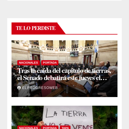
TE LO PERDISTE
NACIONALES
PORTADA
Tras la caída del capítulo de tierras,
el Senado debatirá este jueves el
proyecto sobre propiedad privada
ELPROGRESOWEB
NACIONALES
PORTADA
TAPA