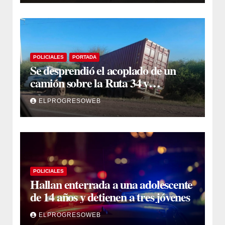
POLICIALES
PORTADA
Se desprendió el acoplado de un
camión sobre la Ruta 34 y
camioneros se unieron para
ELPROGRESOWEB
retirarlo
POLICIALES
Hallan enterrada a una adolescente
de 14 años y detienen a tres jóvenes
ELPROGRESOWEB