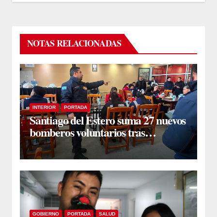
NOTAS RELACIONADAS
INTERIOR
PORTADA
Santiago del Estero suma 27 nuevos
bomberos voluntarios tras
completar su ciclo formativo en
Forres
GOBIERNO
PORTADA
SALUD