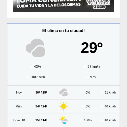
El clima en tu ciudad!
29º
43%
27 km/h
1007 hPa
97%
Hoy
30º / 25º
0%
31 km/h
Mñn.
34º / 24º
0%
40 km/h
Dom. 18
25º / 14º
100%
40 km/h