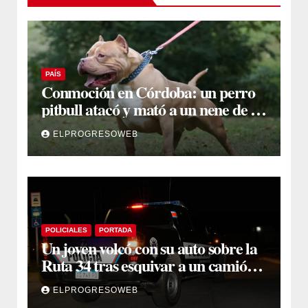
PAÍS
Conmoción en Córdoba: un perro
pitbull atacó y mató a un nene de 3
años
ELPROGRESOWEB
POLICIALES
PORTADA
Un joven volcó con su auto sobre la
Ruta 34 tras esquivar a un camión
que se cruzó de carril
ELPROGRESOWEB