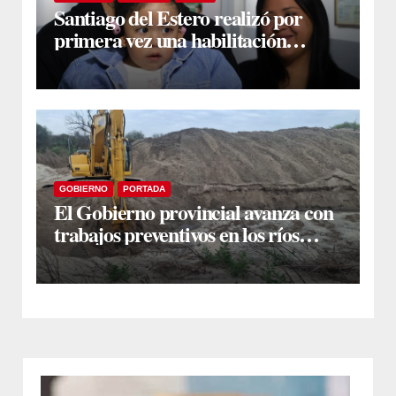
Santiago del Estero realizó por
primera vez una habilitación
auditiva con vincha de conducción
ósea
GOBIERNO
PORTADA
El Gobierno provincial avanza con
trabajos preventivos en los ríos
Dulce y Salado y en los Bajos
Submeridionales