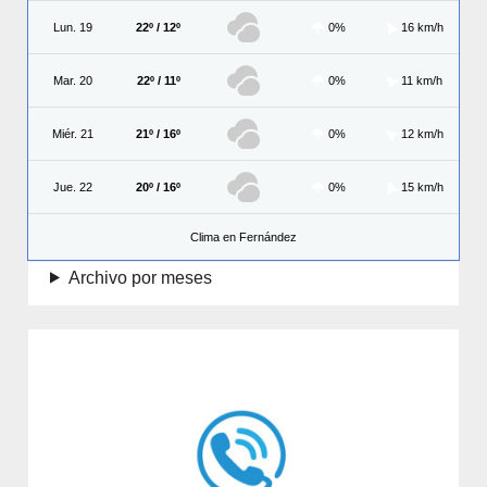
Lun. 19
22º / 12º
0%
16 km/h
Mar. 20
22º / 11º
0%
11 km/h
Miér. 21
21º / 16º
0%
12 km/h
Jue. 22
20º / 16º
0%
15 km/h
Clima en Fernández
Archivo por meses