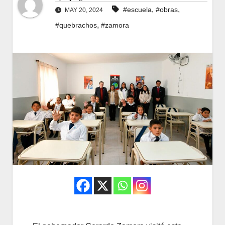
,
,
#escuela
#obras
MAY 20, 2024
,
#quebrachos
#zamora