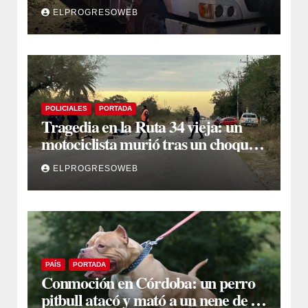
carbón sacando agua de una
ELPROGRESOWEB
acequia
POLICIALES
PORTADA
Tragedia en la Ruta 34 vieja: un
motociclista murió tras un choque
múltiple en El Polear
ELPROGRESOWEB
PAÍS
PORTADA
Conmoción en Córdoba: un perro
pitbull atacó y mató a un nene de 3