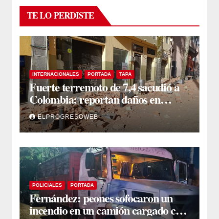
TE LO PERDISTE
INTERNACIONALES
PORTADA
TAPA
Fuerte terremoto de 7,4 sacudió a
Colombia: reportan daños en
edificios en Bogotá, Medellín y Cali
ELPROGRESOWEB
POLICIALES
PORTADA
Fernández: peones sofocaron un
incendio en un camión cargado con