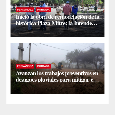
FERNÁNDEZ
PORTADA
Inició la obra de remodelación de la
histórica Plaza Mitre: la Intendente
Yanina Iturre supervisó los
primeros trabajos
FERNÁNDEZ
PORTADA
Avanzan los trabajos preventivos en
desagües pluviales para mitigar el
impacto de la temporada de lluvias