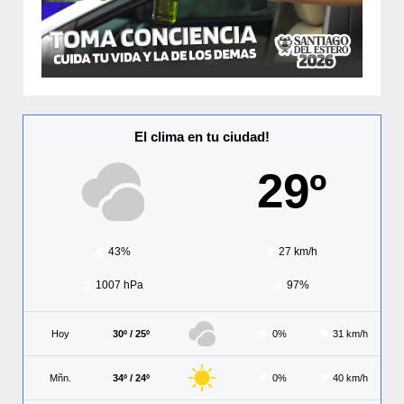
El clima en tu ciudad!
29º
43%
27 km/h
1007 hPa
97%
Hoy
30º / 25º
0%
31 km/h
Mñn.
34º / 24º
0%
40 km/h