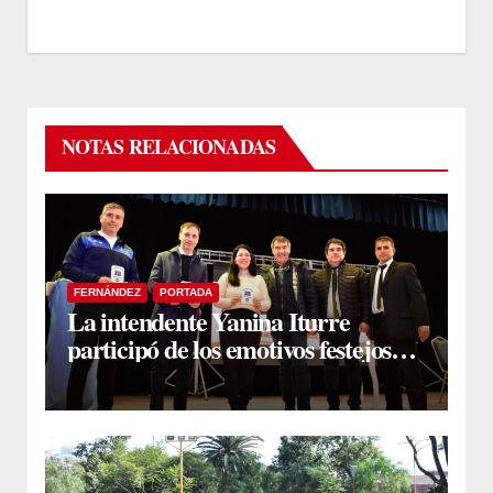
NOTAS RELACIONADAS
FERNÁNDEZ
PORTADA
La intendente Yanina Iturre
participó de los emotivos festejos
por el Aniversario del Taekwon-Do
en Fernández