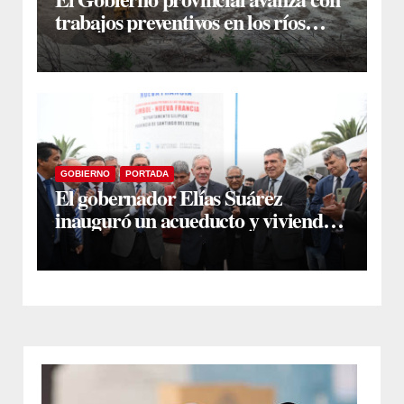
trabajos preventivos en los ríos
Dulce y Salado y en los Bajos
Submeridionales
GOBIERNO
PORTADA
El gobernador Elías Suárez
inauguró un acueducto y viviendas
sociales en El Simbol y Nueva
Francia