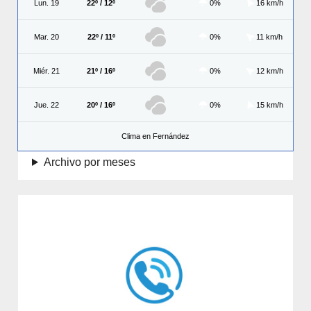
Lun. 19
22º / 12º
0%
16 km/h
Mar. 20
22º / 11º
0%
11 km/h
Miér. 21
21º / 16º
0%
12 km/h
Jue. 22
20º / 16º
0%
15 km/h
Clima en Fernández
Archivo por meses