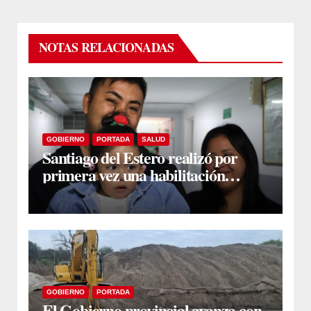
NOTAS RELACIONADAS
GOBIERNO
PORTADA
SALUD
Santiago del Estero realizó por
primera vez una habilitación
auditiva con vincha de conducción
ósea
GOBIERNO
PORTADA
El Gobierno provincial avanza con