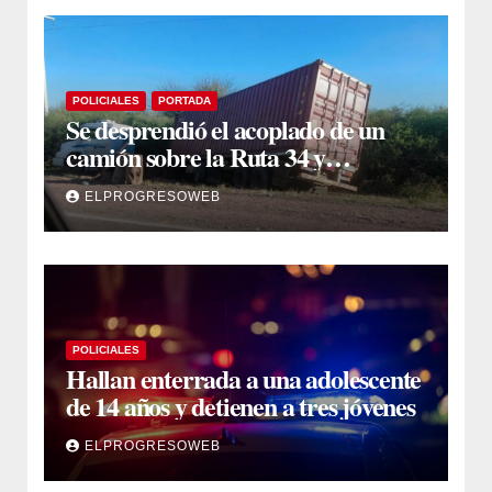
POLICIALES
PORTADA
Se desprendió el acoplado de un
camión sobre la Ruta 34 y
camioneros se unieron para
ELPROGRESOWEB
retirarlo
POLICIALES
Hallan enterrada a una adolescente
de 14 años y detienen a tres jóvenes
ELPROGRESOWEB