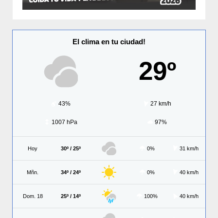
El clima en tu ciudad!
29º
43%
27 km/h
1007 hPa
97%
Hoy
30º / 25º
0%
31 km/h
Mñn.
34º / 24º
0%
40 km/h
Dom. 18
25º / 14º
100%
40 km/h