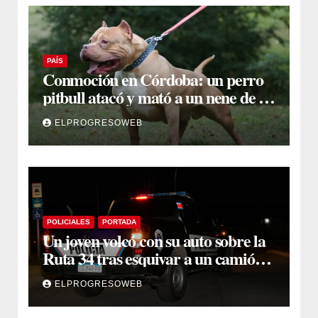
PAÍS
Conmoción en Córdoba: un perro
pitbull atacó y mató a un nene de 3
años
ELPROGRESOWEB
POLICIALES
PORTADA
Un joven volcó con su auto sobre la
Ruta 34 tras esquivar a un camión
que se cruzó de carril
ELPROGRESOWEB