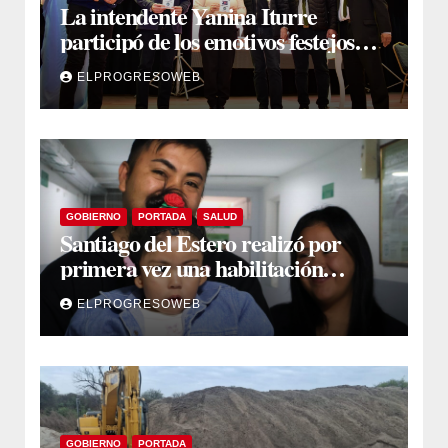
La intendente Yanina Iturre
participó de los emotivos festejos
por el Aniversario del Taekwon-Do
ELPROGRESOWEB
en Fernández
GOBIERNO
PORTADA
SALUD
Santiago del Estero realizó por
primera vez una habilitación
auditiva con vincha de conducción
ELPROGRESOWEB
ósea
GOBIERNO
PORTADA