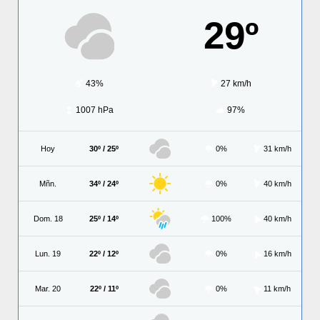
29º
43%
27 km/h
1007 hPa
97%
Hoy
30º / 25º
0%
31 km/h
Mñn.
34º / 24º
0%
40 km/h
Dom. 18
25º / 14º
100%
40 km/h
Lun. 19
22º / 12º
0%
16 km/h
Mar. 20
22º / 11º
0%
11 km/h