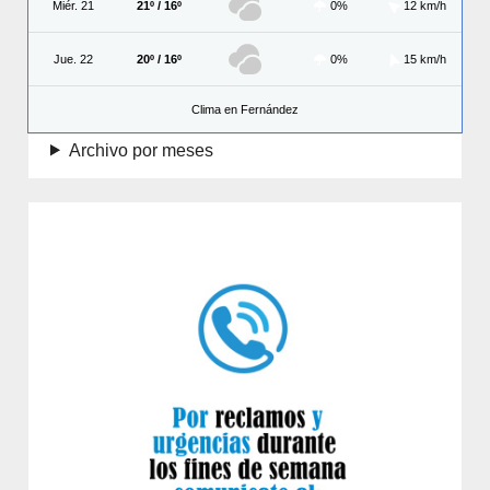
Miér. 21
21º / 16º
0%
12 km/h
Jue. 22
20º / 16º
0%
15 km/h
Clima en Fernández
Archivo por meses